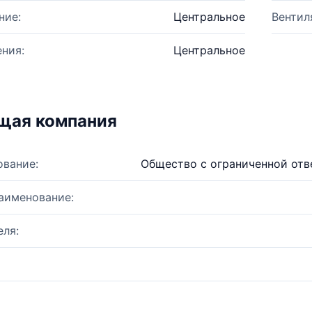
ние:
Центральное
Вентил
ния:
Центральное
щая компания
ование:
Общество с ограниченной от
аименование:
ля: