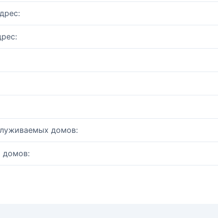
дрес:
рес:
служиваемых домов:
 домов: