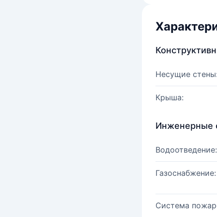
Характер
Конструктив
Несущие стены
Крыша:
Инженерные 
Водоотведение:
Газоснабжение:
Система пожар