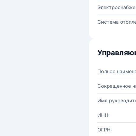
Электроснабже
Система отопле
Управляю
Полное наимен
Сокращенное н
Имя руководите
ИНН:
ОГРН: