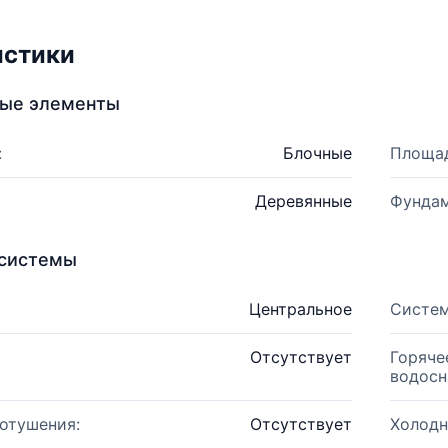
истики
ные элементы
:
Блочные
Площад
Деревянные
Фундам
системы
Центральное
Систем
Отсутствует
Горяче
водосн
отушения:
Отсутствует
Холодн