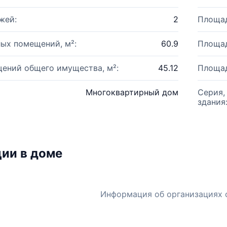
жей:
2
Площад
ых помещений, м²:
60.9
Площад
ений общего имущества, м²:
45.12
Площад
Многоквартирный дом
Серия,
здания
ии в доме
Информация об организациях 