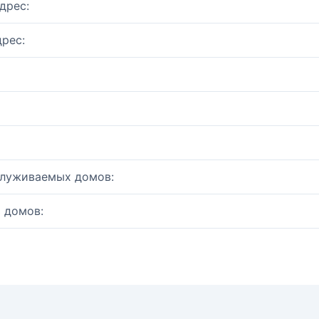
дрес:
рес:
служиваемых домов:
 домов: