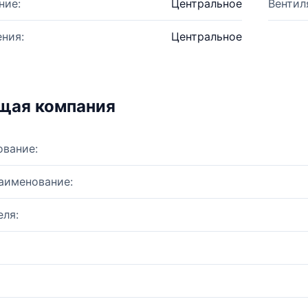
ние:
Центральное
Вентил
ния:
Центральное
щая компания
ование:
аименование:
ля: