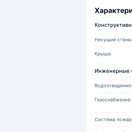
Характер
Конструктив
Несущие стены
Крыша:
Инженерные 
Водоотведение:
Газоснабжение:
Система пожар