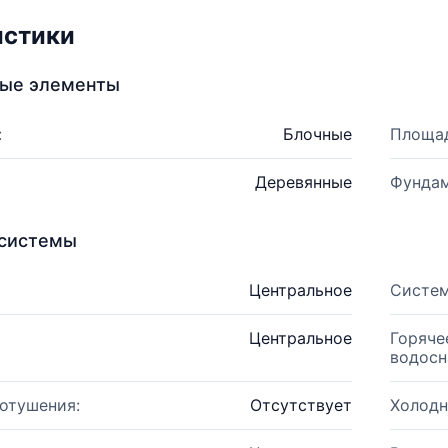
истики
ные элементы
:
Блочные
Площад
Деревянные
Фундам
системы
Центральное
Систем
Центральное
Горяче
водосн
отушения:
Отсутствует
Холодн