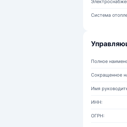
Электроснабже
Система отопле
Управляю
Полное наимен
Сокращенное н
Имя руководите
ИНН:
ОГРН: