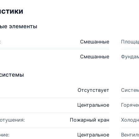
истики
ные элементы
:
Смешанные
Площад
Смешанные
Фундам
системы
Отсутствует
Систем
Центральное
Горяче
отушения:
Пожарный кран
Холодн
ние:
Центральное
Вентил