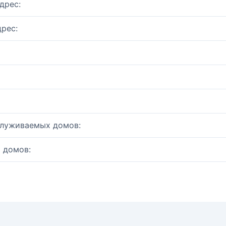
дрес:
рес:
служиваемых домов:
 домов: