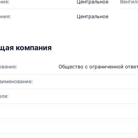
ние:
Центральное
Вентил
ния:
Центральное
щая компания
ование:
Общество с ограниченной отве
аименование:
ля: