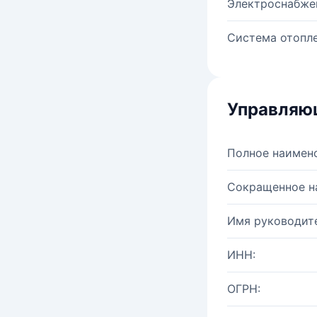
Электроснабже
Система отопле
Управляю
Полное наимен
Сокращенное н
Имя руководите
ИНН:
ОГРН: