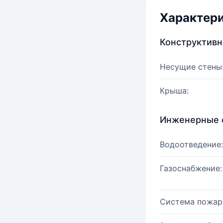
Характер
Конструктив
Несущие стены
Крыша:
Инженерные 
Водоотведение:
Газоснабжение:
Система пожар