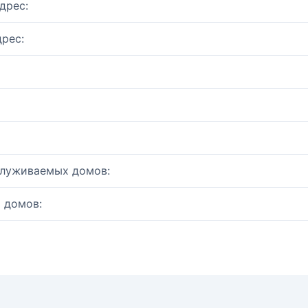
дрес:
рес:
служиваемых домов:
 домов: