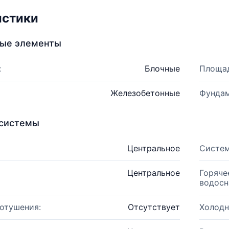
истики
ные элементы
:
Блочные
Площад
Железобетонные
Фундам
системы
Центральное
Систем
Центральное
Горяче
водосн
отушения:
Отсутствует
Холодн