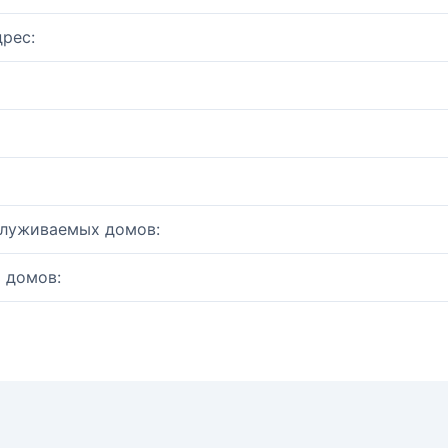
рес:
служиваемых домов:
 домов: