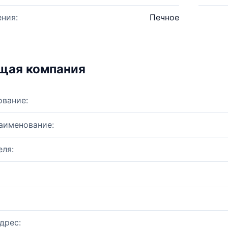
ния:
Печное
щая компания
ование:
аименование:
ля:
дрес: