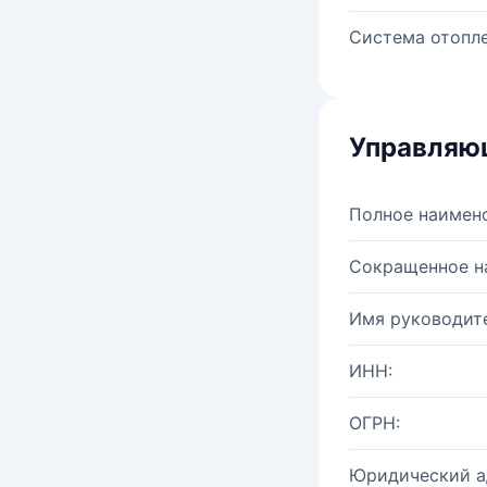
Система отопле
Управляю
Полное наимен
Сокращенное н
Имя руководите
ИНН:
ОГРН:
Юридический а