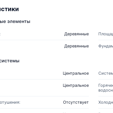
истики
ные элементы
:
Деревянные
Площад
Деревянные
Фундам
системы
Центральное
Систем
Центральное
Горяче
водосн
отушения:
Отсутствует
Холодн