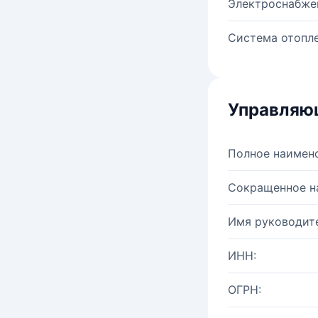
Электроснабже
Система отопле
Управляю
Полное наимен
Сокращенное н
Имя руководите
ИНН:
ОГРН: