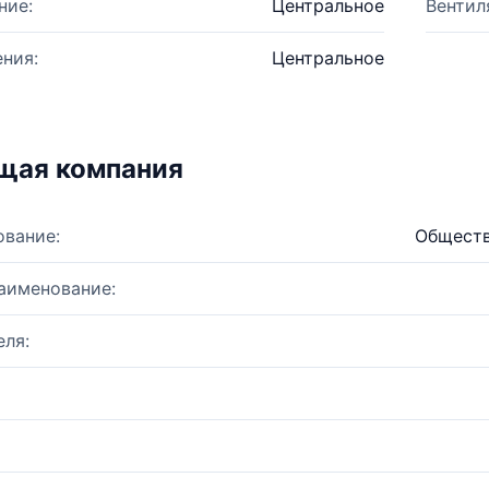
ние:
Центральное
Вентил
ния:
Центральное
щая компания
ование:
Обществ
аименование:
ля: