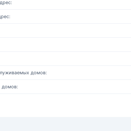
дрес:
рес:
служиваемых домов:
 домов: