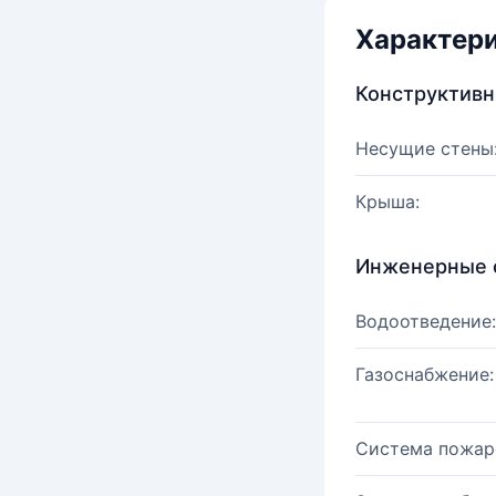
Характер
Конструктив
Несущие стены
Крыша:
Инженерные 
Водоотведение:
Газоснабжение:
Система пожар