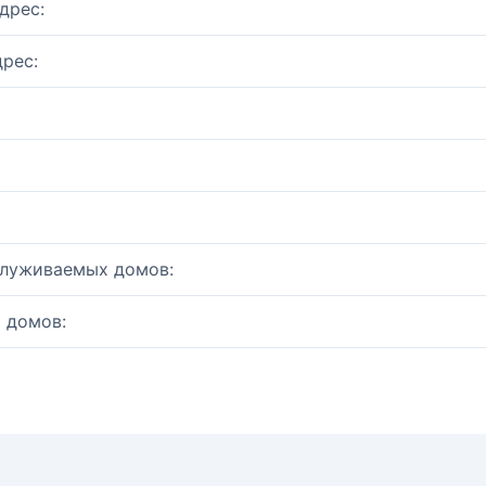
дрес:
рес:
служиваемых домов:
 домов: