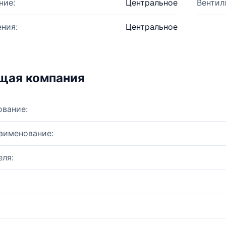
ние:
Центральное
Вентил
ния:
Центральное
щая компания
ование:
аименование:
ля: