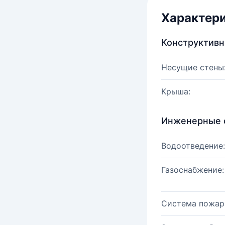
Характер
Конструктив
Несущие стены
Крыша:
Инженерные 
Водоотведение:
Газоснабжение:
Система пожар