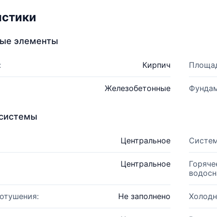
истики
ные элементы
:
Кирпич
Площад
Железобетонные
Фундам
системы
Центральное
Систем
Центральное
Горяче
водосн
отушения:
Не заполнено
Холодн