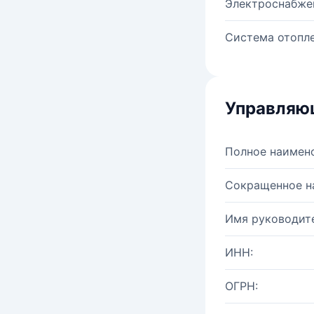
Электроснабже
Система отопле
Управляю
Полное наимен
Сокращенное н
Имя руководите
ИНН:
ОГРН: