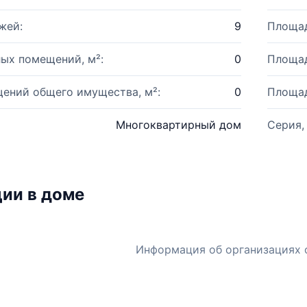
жей:
9
Площад
ых помещений, м²:
0
Площад
ений общего имущества, м²:
0
Площад
Многоквартирный дом
Серия,
ии в доме
Информация об организациях 