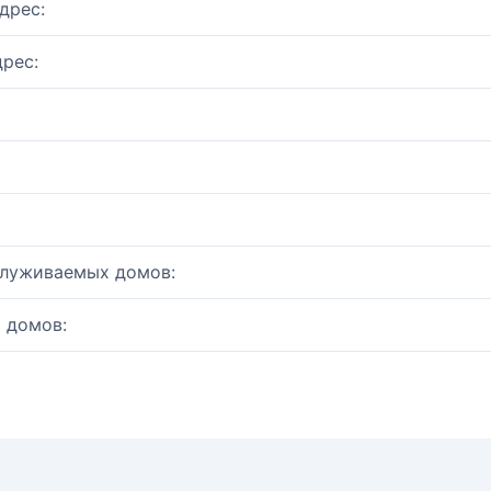
дрес:
рес:
служиваемых домов:
 домов: