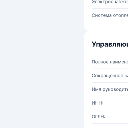
Электроснабже
Система отопле
Управляю
Полное наимен
Сокращенное н
Имя руководите
ИНН:
ОГРН: