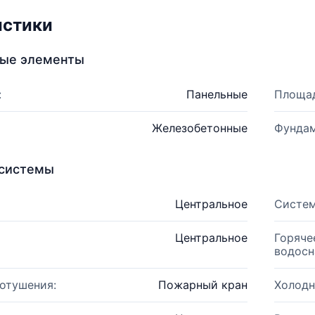
истики
ные элементы
:
Панельные
Площад
Железобетонные
Фундам
системы
Центральное
Систем
Центральное
Горяче
водосн
отушения:
Пожарный кран
Холодн