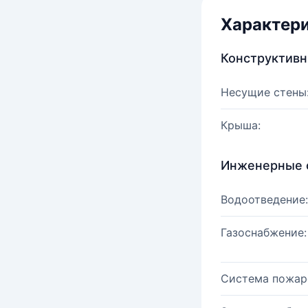
Характер
Конструктив
Несущие стены
Крыша:
Инженерные 
Водоотведение:
Газоснабжение:
Система пожар