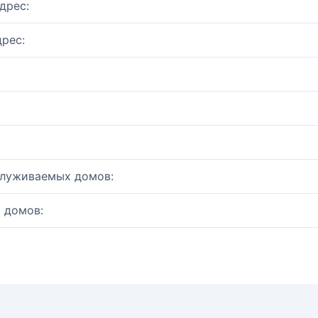
дрес:
рес:
служиваемых домов:
 домов: