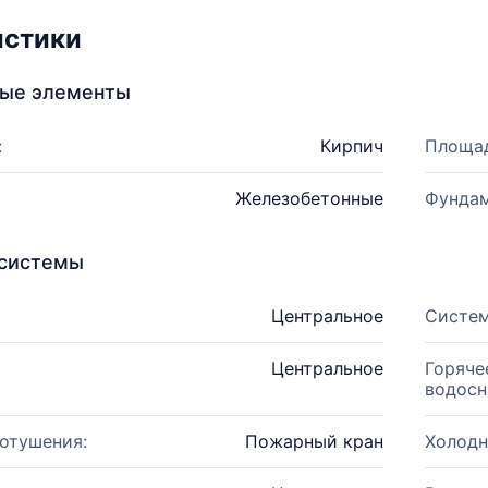
истики
ные элементы
:
Кирпич
Площад
Железобетонные
Фундам
системы
Центральное
Систем
Центральное
Горяче
водосн
отушения:
Пожарный кран
Холодн