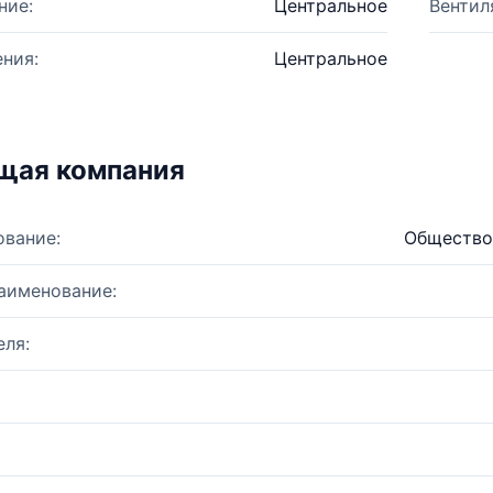
ние:
Центральное
Вентил
ния:
Центральное
щая компания
ование:
Общество
аименование:
ля: