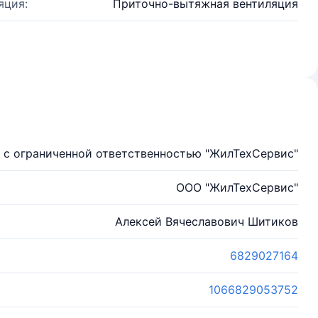
яция:
Приточно-вытяжная вентиляция
 с ограниченной ответственностью "ЖилТехСервис"
ООО "ЖилТехСервис"
Алексей Вячеславович Шитиков
6829027164
1066829053752