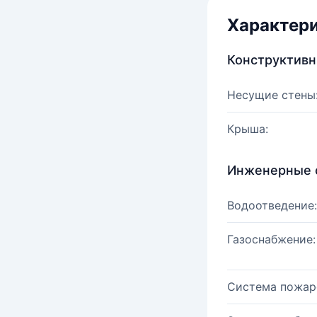
Характер
Конструктив
Несущие стены
Крыша:
Инженерные 
Водоотведение:
Газоснабжение:
Система пожар