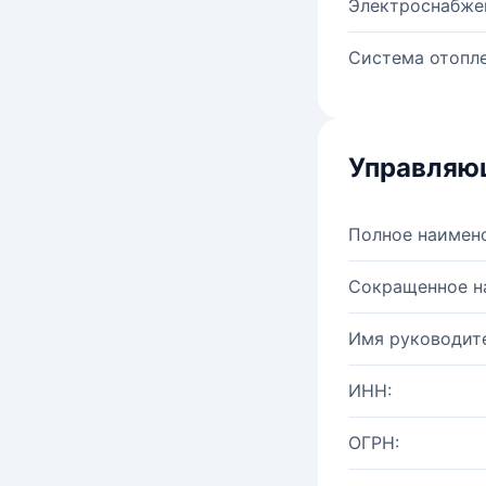
Электроснабже
Система отопле
Управляю
Полное наимен
Сокращенное н
Имя руководите
ИНН:
ОГРН: