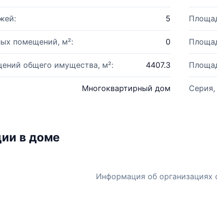
жей:
5
Площад
ых помещений, м²:
0
Площад
ений общего имущества, м²:
4407.3
Площад
Многоквартирный дом
Серия,
ии в доме
Информация об организациях 