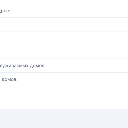
рес:
служиваемых домов:
 домов: