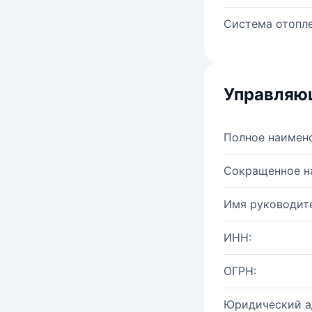
Система отопле
Управляю
Полное наимен
Сокращенное н
Имя руководите
ИНН:
ОГРН:
Юридический а