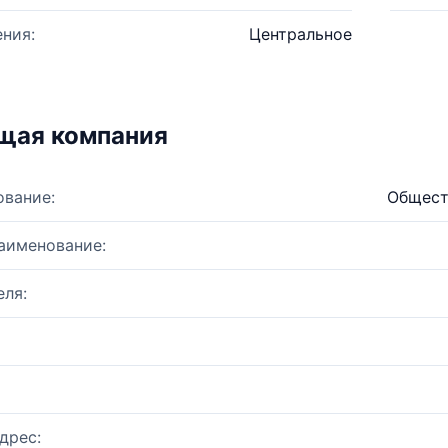
ния:
Центральное
щая компания
ование:
Общест
аименование:
ля:
дрес: