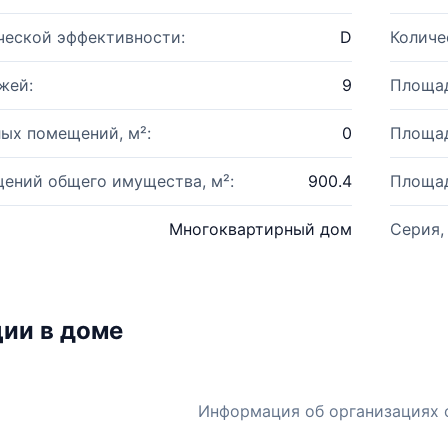
ческой эффективности:
D
Количе
жей:
9
Площад
ых помещений, м²:
0
Площад
ений общего имущества, м²:
900.4
Площад
Многоквартирный дом
Серия,
ии в доме
Информация об организациях 