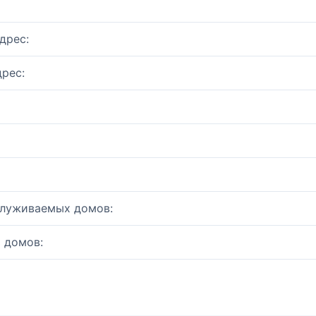
дрес:
рес:
служиваемых домов:
 домов: