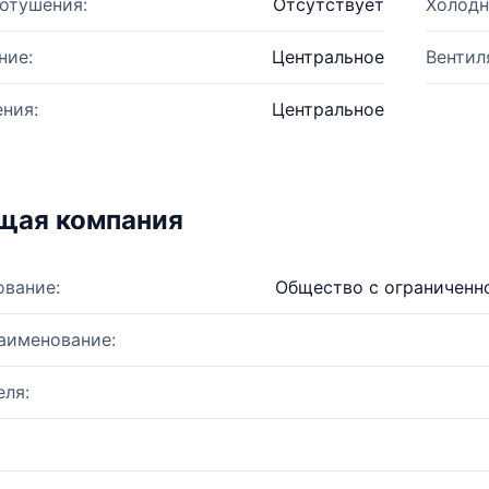
отушения:
Отсутствует
Холодн
ние:
Центральное
Вентил
ния:
Центральное
щая компания
ование:
Общество с ограниченн
аименование:
ля: