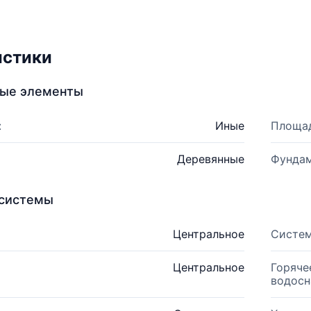
истики
ные элементы
:
Иные
Площад
Деревянные
Фундам
системы
Центральное
Систем
Центральное
Горяче
водосн