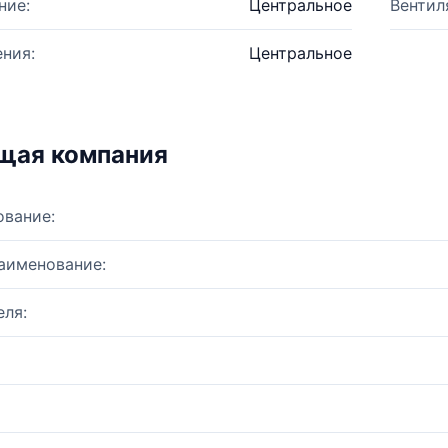
ние:
Центральное
Вентил
ния:
Центральное
щая компания
ование:
аименование:
ля: