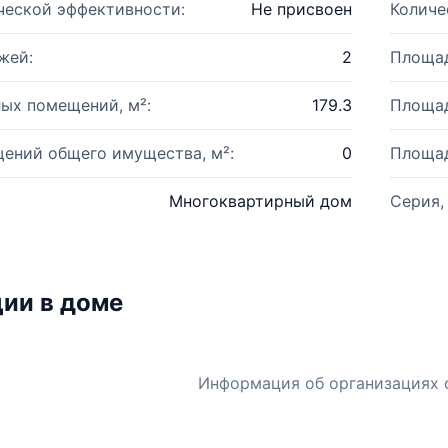
ческой эффективности:
Не присвоен
Количе
жей:
2
Площад
ых помещений, м²:
179.3
Площад
ений общего имущества, м²:
0
Площад
Многоквартирный дом
Серия,
ии в доме
Информация об организациях 