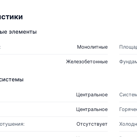
истики
ные элементы
:
Монолитные
Площад
Железобетонные
Фундам
системы
Центральное
Систем
Центральное
Горяче
отушения:
Отсутствует
Холодн