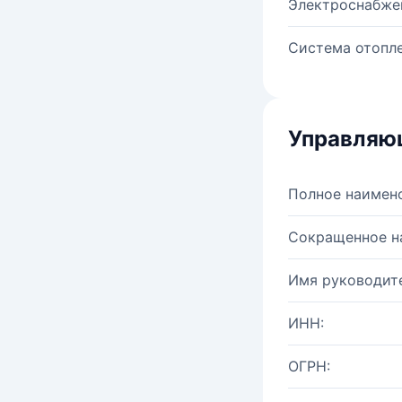
Электроснабже
Система отопле
Управляю
Полное наимен
Сокращенное н
Имя руководите
ИНН:
ОГРН: