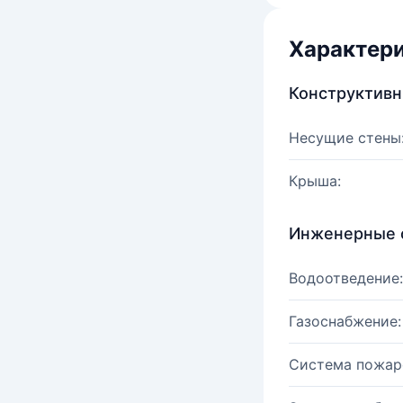
Характер
Конструктив
Несущие стены
Крыша:
Инженерные 
Водоотведение:
Газоснабжение:
Система пожар