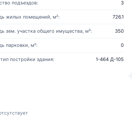
ство подъездов:
3
ь жилых помещений, м²:
726.1
ь зем. участка общего имущества, м²:
350
ь парковки, м²:
0
 тип постройки здания:
1-464 Д-105
отсутствует