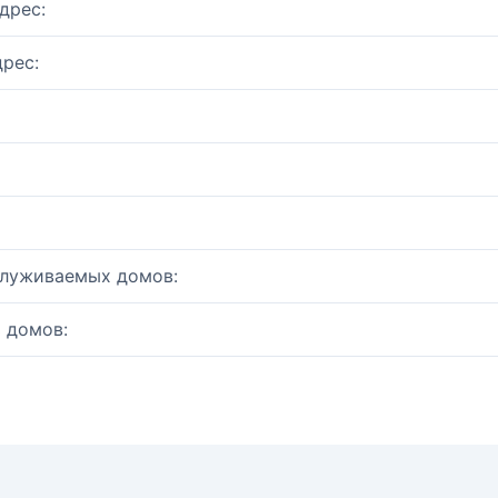
дрес:
рес:
служиваемых домов:
 домов: