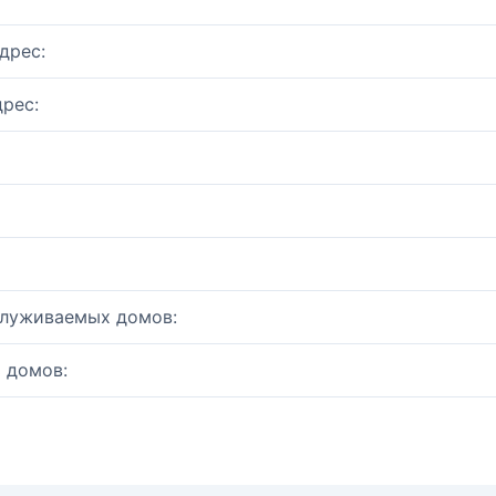
дрес:
рес:
служиваемых домов:
 домов: