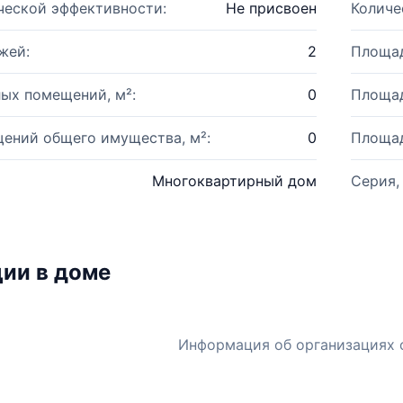
ческой эффективности:
Не присвоен
Количе
жей:
2
Площад
ых помещений, м²:
0
Площад
ений общего имущества, м²:
0
Площад
Многоквартирный дом
Серия,
ии в доме
Информация об организациях 