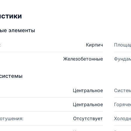
истики
ные элементы
:
Кирпич
Площад
Железобетонные
Фундам
системы
Центральное
Систем
Центральное
Горяче
отушения:
Отсутствует
Холодн