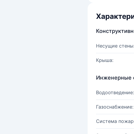
Характер
Конструктив
Несущие стены
Крыша:
Инженерные 
Водоотведение:
Газоснабжение:
Система пожар