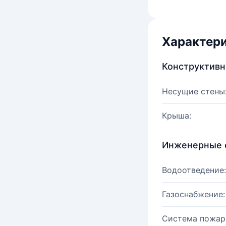
Характер
Конструктив
Несущие стены
Крыша:
Инженерные 
Водоотведение:
Газоснабжение:
Система пожар