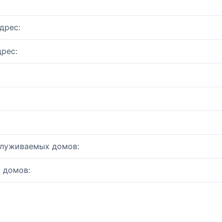
дрес:
рес:
служиваемых домов:
 домов: