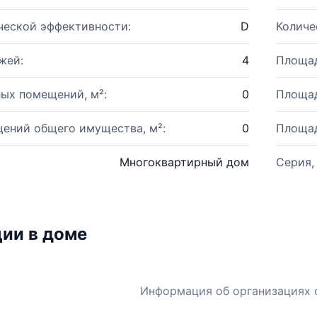
ческой эффективности:
D
Количе
жей:
4
Площад
ых помещений, м²:
0
Площад
ений общего имущества, м²:
0
Площад
Многоквартирный дом
Серия,
ии в доме
Информация об организациях 