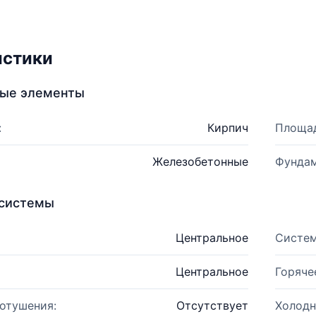
истики
ные элементы
:
Кирпич
Площад
Железобетонные
Фундам
системы
Центральное
Систем
Центральное
Горяче
отушения:
Отсутствует
Холодн