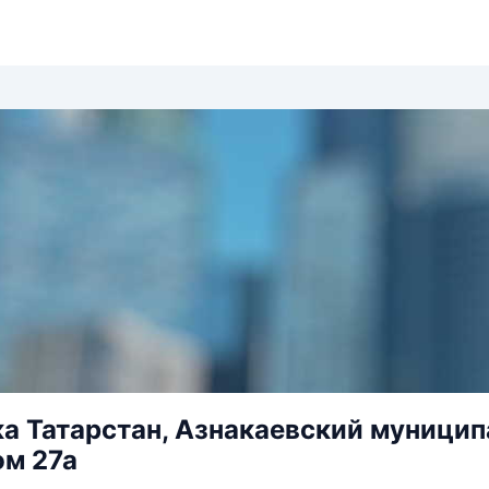
а Татарстан, Азнакаевский муниципа
ом 27а