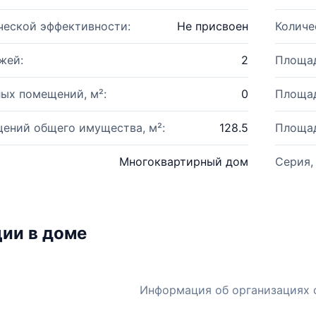
ческой эффективности:
Не присвоен
Количе
жей:
2
Площад
ых помещений, м²:
0
Площад
ений общего имущества, м²:
128.5
Площад
Многоквартирный дом
Серия,
ии в доме
Информация об организациях 