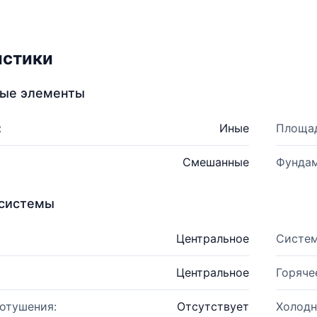
истики
ные элементы
:
Иные
Площад
Смешанные
Фундам
системы
Центральное
Систем
Центральное
Горяче
отушения:
Отсутствует
Холодн