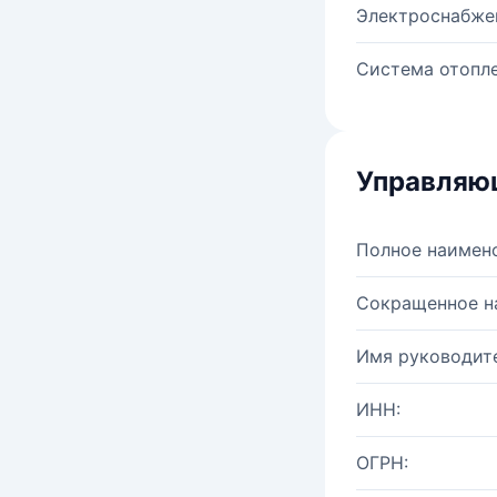
Электроснабже
Система отопле
Управляю
Полное наимен
Сокращенное н
Имя руководите
ИНН:
ОГРН: