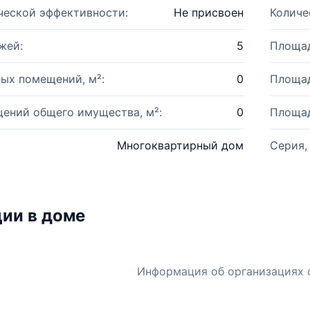
ческой эффективности:
Не присвоен
Количе
жей:
5
Площад
ых помещений, м²:
0
Площад
ений общего имущества, м²:
0
Площад
Многоквартирный дом
Серия,
ии в доме
Информация об организациях 