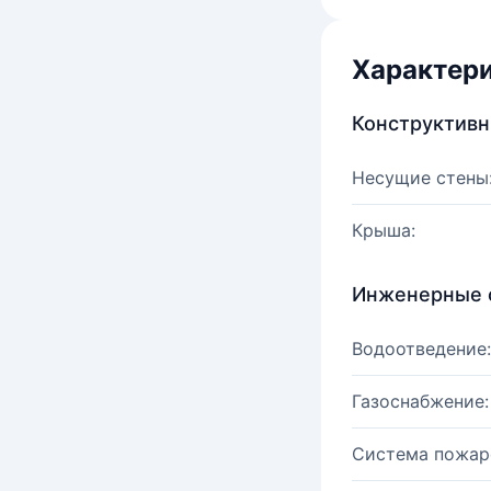
Характер
Конструктив
Несущие стены
Крыша:
Инженерные 
Водоотведение:
Газоснабжение:
Система пожар