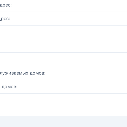
дрес:
рес:
служиваемых домов:
 домов: