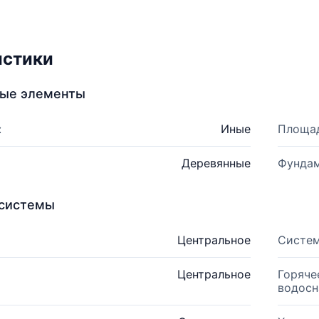
истики
ные элементы
:
Иные
Площад
Деревянные
Фундам
системы
Центральное
Систем
Центральное
Горяче
водосн