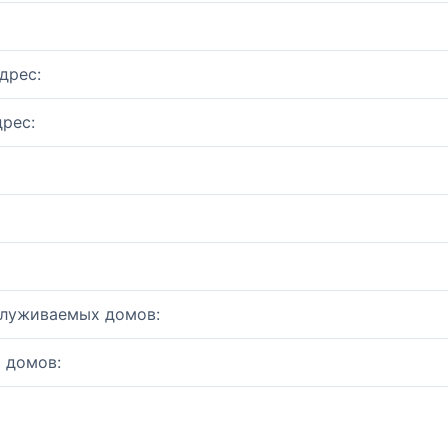
дрес:
рес:
служиваемых домов:
 домов: