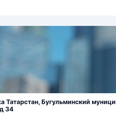
а Татарстан, Бугульминский муницип
д 34