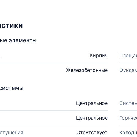
истики
ные элементы
:
Кирпич
Площад
Железобетонные
Фундам
системы
Центральное
Систем
Центральное
Горяче
отушения:
Отсутствует
Холодн