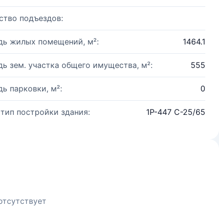
ство подъездов:
ь жилых помещений, м²:
1464.1
ь зем. участка общего имущества, м²:
555
ь парковки, м²:
0
 тип постройки здания:
1Р-447 С-25/65
отсутствует