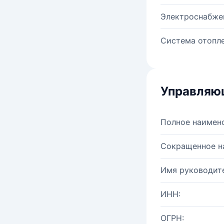
Электроснабже
Система отопле
Управляю
Полное наимен
Сокращенное н
Имя руководите
ИНН:
ОГРН: