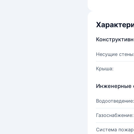
Характер
Конструктив
Несущие стены
Крыша:
Инженерные 
Водоотведение:
Газоснабжение:
Система пожар