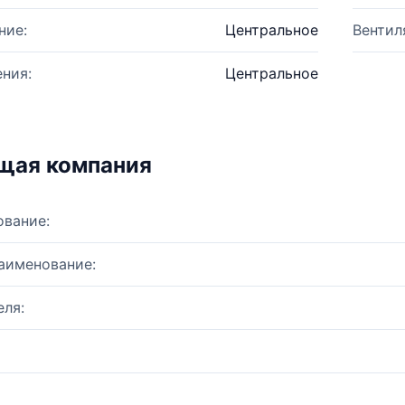
ние:
Центральное
Вентил
ния:
Центральное
щая компания
ование:
аименование:
ля: