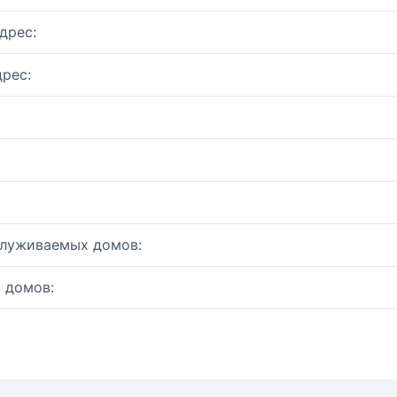
дрес:
рес:
служиваемых домов:
 домов: