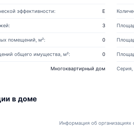
ческой эффективности:
E
Количе
жей:
3
Площад
ых помещений, м²:
0
Площад
ений общего имущества, м²:
0
Площад
Многоквартирный дом
Серия,
ии в доме
Информация об организациях 