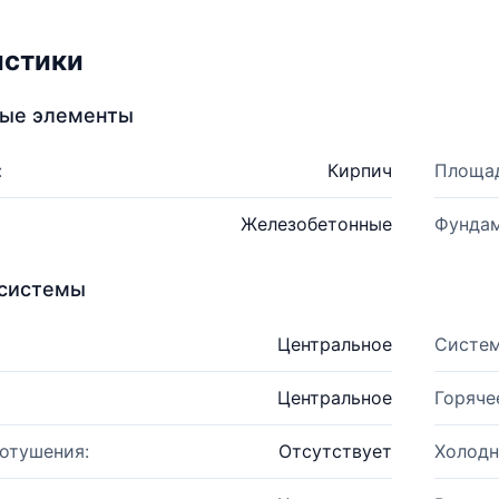
истики
ные элементы
:
Кирпич
Площад
Железобетонные
Фундам
системы
Центральное
Систем
Центральное
Горяче
отушения:
Отсутствует
Холодн