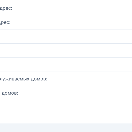
дрес:
рес:
служиваемых домов:
 домов: