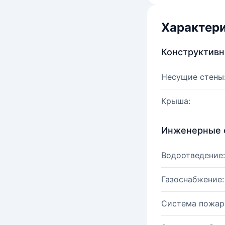
Характер
Конструктив
Несущие стены
Крыша:
Инженерные 
Водоотведение:
Газоснабжение:
Система пожар