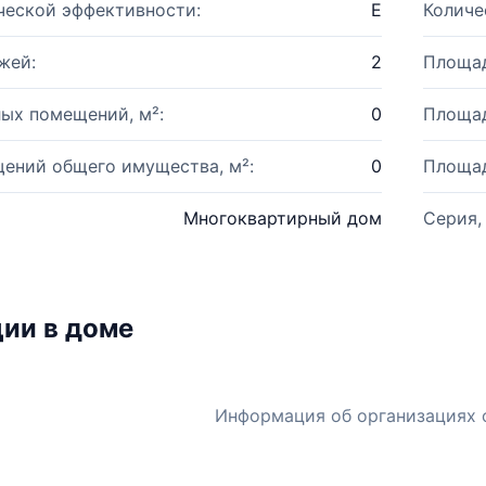
ческой эффективности:
E
Количе
жей:
2
Площад
ых помещений, м²:
0
Площад
ений общего имущества, м²:
0
Площад
Многоквартирный дом
Серия,
ии в доме
Информация об организациях 