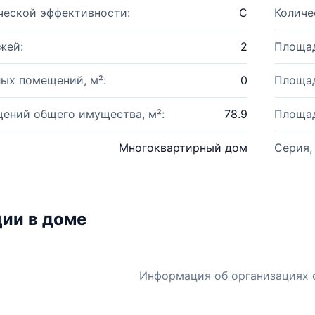
ческой эффективности:
C
Количе
жей:
2
Площад
ых помещений, м²:
0
Площад
ений общего имущества, м²:
78.9
Площад
Многоквартирный дом
Серия,
ии в доме
Информация об организациях 