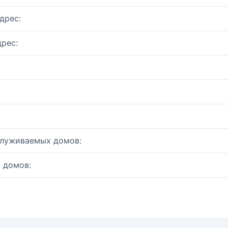
дрес:
рес:
служиваемых домов:
 домов: