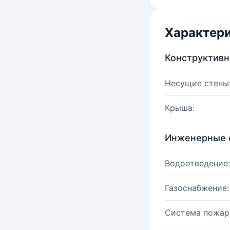
Характер
Конструктив
Несущие стены
Крыша:
Инженерные 
Водоотведение:
Газоснабжение:
Система пожар