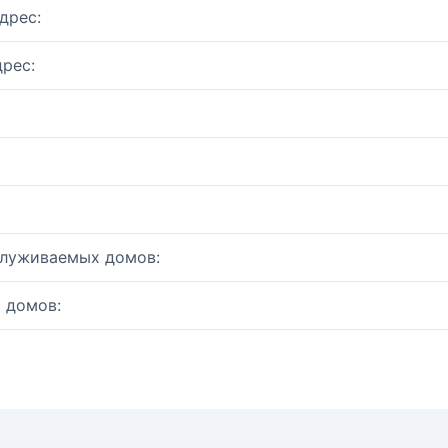
дрес:
рес:
служиваемых домов:
 домов: