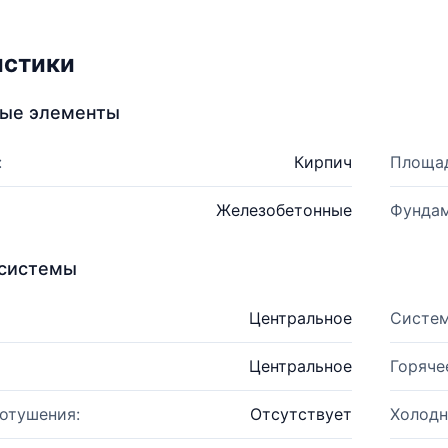
истики
ные элементы
:
Кирпич
Площад
Железобетонные
Фундам
системы
Центральное
Систем
Центральное
Горяче
отушения:
Отсутствует
Холодн