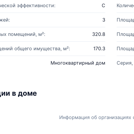
ческой эффективности:
C
Количе
жей:
3
Площад
ых помещений, м²:
320.8
Площад
ений общего имущества, м²:
170.3
Площад
Многоквартирный дом
Серия,
ии в доме
Информация об организациях 