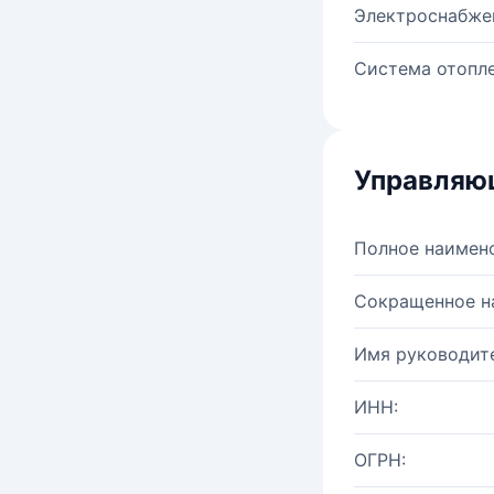
Электроснабже
Система отопле
Управляю
Полное наимен
Сокращенное н
Имя руководите
ИНН:
ОГРН: