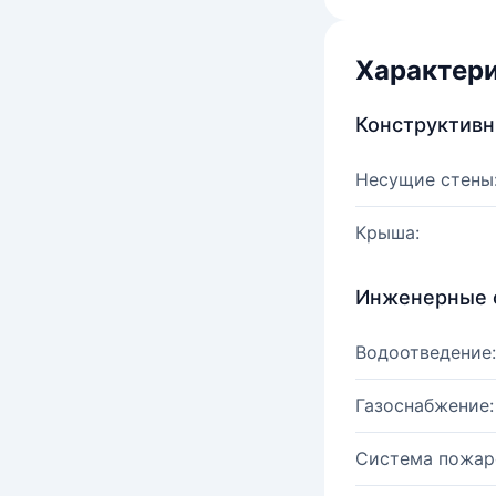
Характер
Конструктив
Несущие стены
Крыша:
Инженерные 
Водоотведение:
Газоснабжение:
Система пожар