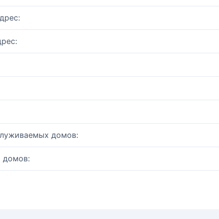
дрес:
рес:
служиваемых домов:
 домов: