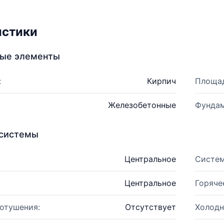
истики
ные элементы
:
Кирпич
Площад
Железобетонные
Фундам
системы
Центральное
Систем
Центральное
Горяче
отушения:
Отсутствует
Холодн