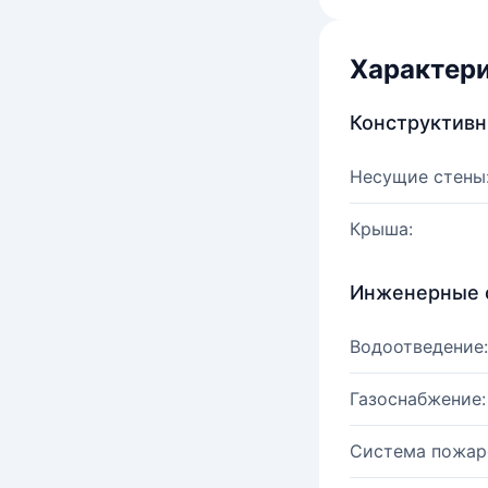
Характер
Конструктив
Несущие стены
Крыша:
Инженерные 
Водоотведение:
Газоснабжение:
Система пожар