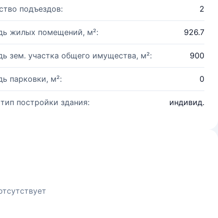
ство подъездов:
2
ь жилых помещений, м²:
926.7
ь зем. участка общего имущества, м²:
900
ь парковки, м²:
0
 тип постройки здания:
индивид.
отсутствует