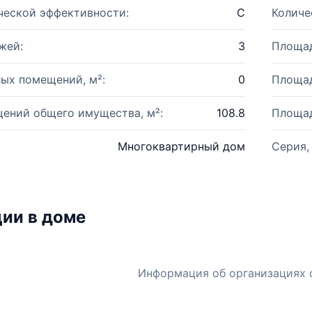
ческой эффективности:
C
Количе
жей:
3
Площад
ых помещений, м²:
0
Площад
ений общего имущества, м²:
108.8
Площад
Многоквартирный дом
Серия,
ии в доме
Информация об организациях 