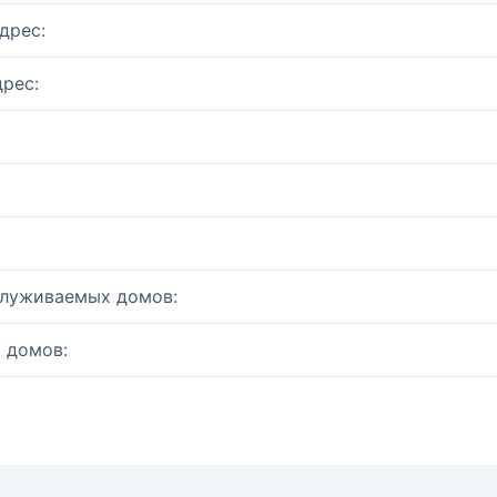
дрес:
рес:
служиваемых домов:
 домов: