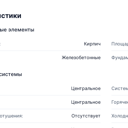
истики
ные элементы
:
Кирпич
Площад
Железобетонные
Фундам
системы
Центральное
Систем
Центральное
Горяче
отушения:
Отсутствует
Холодн