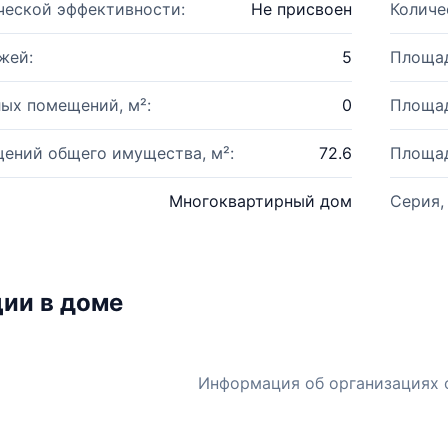
ческой эффективности:
Не присвоен
Количе
жей:
5
Площад
ых помещений, м²:
0
Площад
ений общего имущества, м²:
72.6
Площад
Многоквартирный дом
Серия,
ии в доме
Информация об организациях 