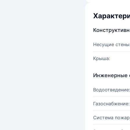
Характер
Конструктив
Несущие стены
Крыша:
Инженерные 
Водоотведение:
Газоснабжение:
Система пожар