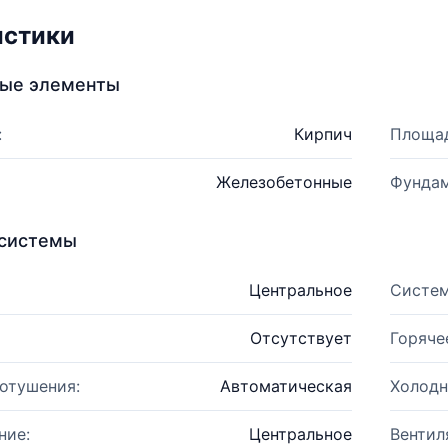
истики
ные элементы
:
Кирпич
Площад
Железобетонные
Фундам
системы
Центральное
Систем
Отсутствует
Горяче
отушения:
Автоматическая
Холодн
ние:
Центральное
Вентил