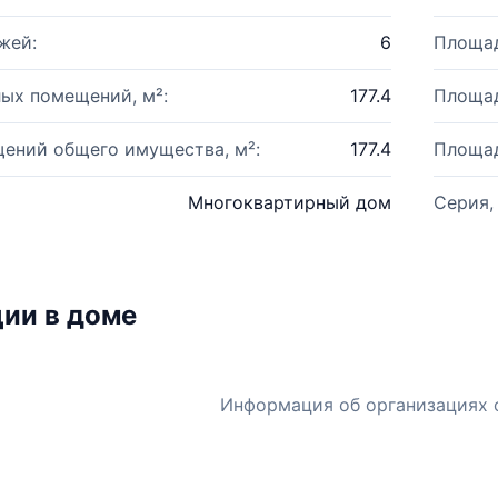
жей:
6
Площад
ых помещений, м²:
177.4
Площад
ений общего имущества, м²:
177.4
Площад
Многоквартирный дом
Серия,
ии в доме
Информация об организациях 