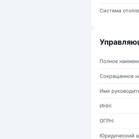
Система отопле
Управляю
Полное наимен
Сокращенное н
Имя руководите
ИНН:
ОГРН:
Юридический а