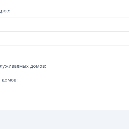
рес:
служиваемых домов:
 домов: