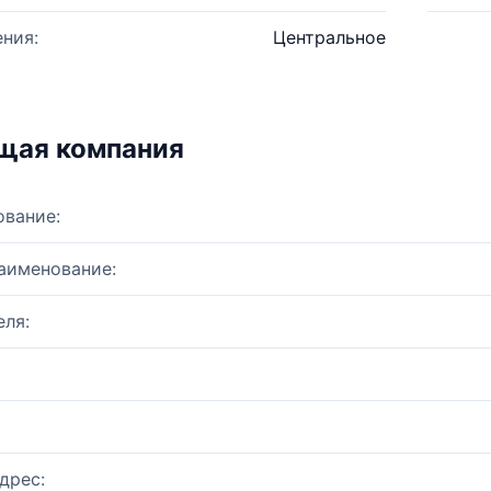
ния:
Центральное
щая компания
ование:
аименование:
ля:
дрес: