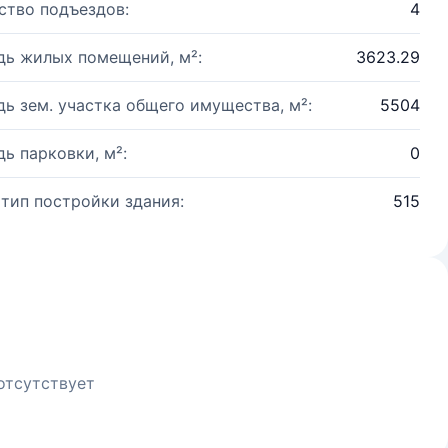
ство подъездов:
4
ь жилых помещений, м²:
3623.29
ь зем. участка общего имущества, м²:
5504
ь парковки, м²:
0
 тип постройки здания:
515
отсутствует