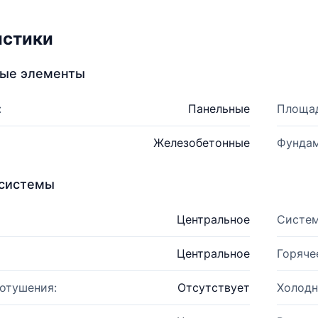
истики
ные элементы
:
Панельные
Площад
Железобетонные
Фундам
системы
Центральное
Систем
Центральное
Горяче
отушения:
Отсутствует
Холодн