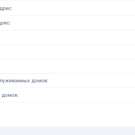
дрес:
рес:
служиваемых домов:
 домов: