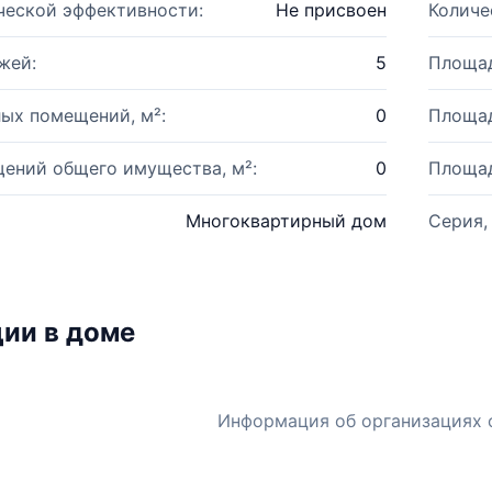
ческой эффективности:
Не присвоен
Количе
жей:
5
Площад
ых помещений, м²:
0
Площад
ений общего имущества, м²:
0
Площад
Многоквартирный дом
Серия,
ии в доме
Информация об организациях 