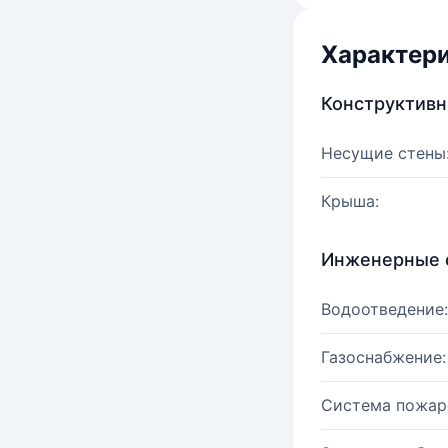
Характер
Конструктив
Несущие стены
Крыша:
Инженерные 
Водоотведение:
Газоснабжение:
Система пожар