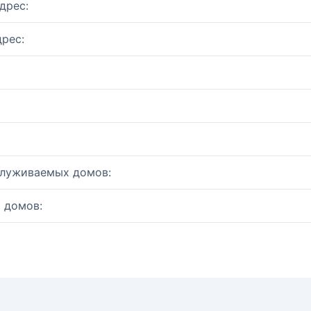
дрес:
рес:
служиваемых домов:
 домов: