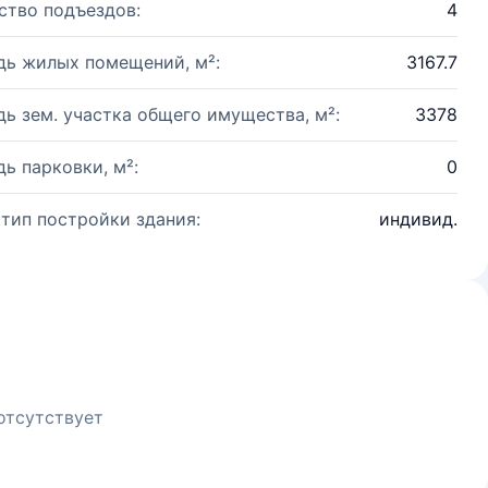
ство подъездов:
4
ь жилых помещений, м²:
3167.7
ь зем. участка общего имущества, м²:
3378
ь парковки, м²:
0
 тип постройки здания:
индивид.
отсутствует