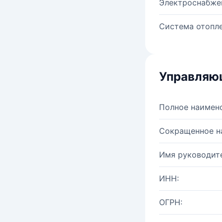
Электроснабже
Система отопле
Управляю
Полное наимен
Сокращенное н
Имя руководите
ИНН:
ОГРН: