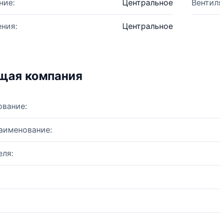
ние:
Центральное
Вентил
ния:
Центральное
щая компания
ование:
аименование:
ля: