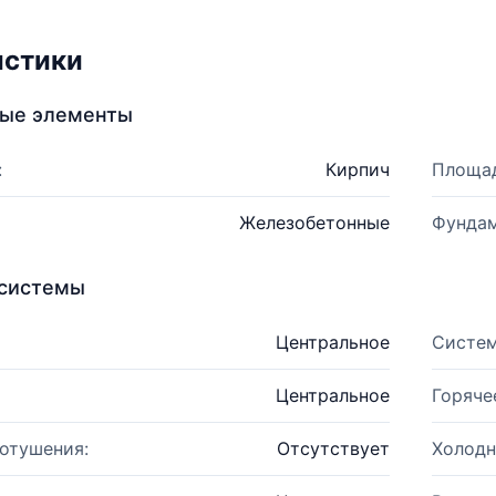
истики
ные элементы
:
Кирпич
Площад
Железобетонные
Фундам
системы
Центральное
Систем
Центральное
Горяче
отушения:
Отсутствует
Холодн