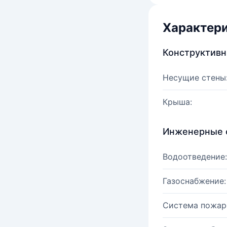
Характер
Конструктив
Несущие стены
Крыша:
Инженерные 
Водоотведение:
Газоснабжение:
Система пожар