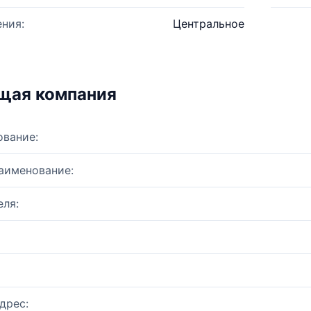
ния:
Центральное
щая компания
ование:
аименование:
ля:
дрес: