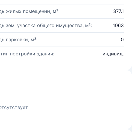
ь жилых помещений, м²:
377.1
ь зем. участка общего имущества, м²:
1063
ь парковки, м²:
0
 тип постройки здания:
индивид.
отсутствует