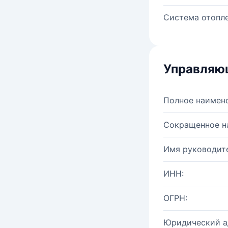
Система отопле
Управляю
Полное наимен
Сокращенное н
Имя руководите
ИНН:
ОГРН:
Юридический а