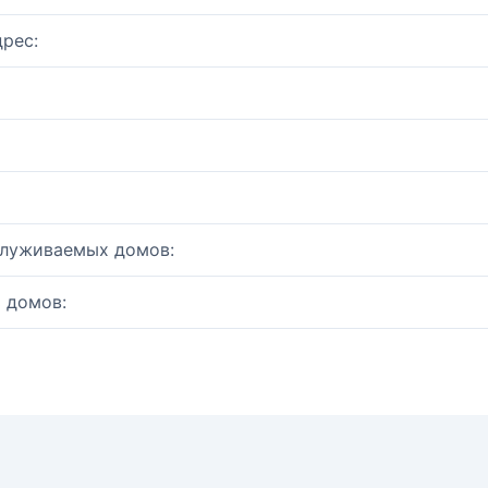
рес:
служиваемых домов:
 домов: