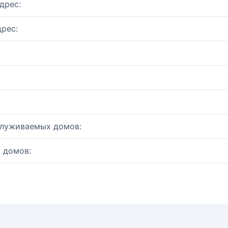
дрес:
рес:
служиваемых домов:
 домов: