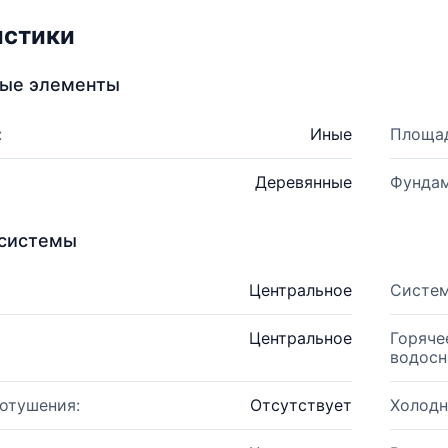
истики
ные элементы
:
Иные
Площад
Деревянные
Фундам
системы
Центральное
Систем
Центральное
Горяче
водосн
отушения:
Отсутствует
Холодн