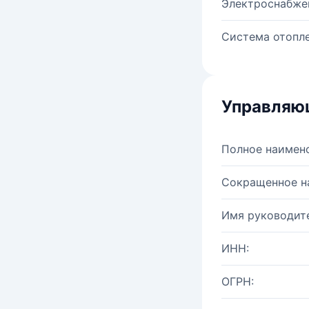
Электроснабже
Система отопле
Управляю
Полное наимен
Сокращенное н
Имя руководите
ИНН:
ОГРН: