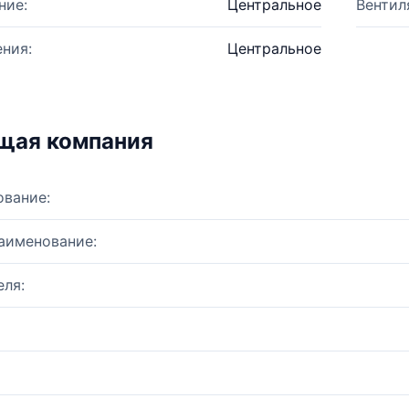
ние:
Центральное
Вентил
ния:
Центральное
щая компания
ование:
аименование:
ля: