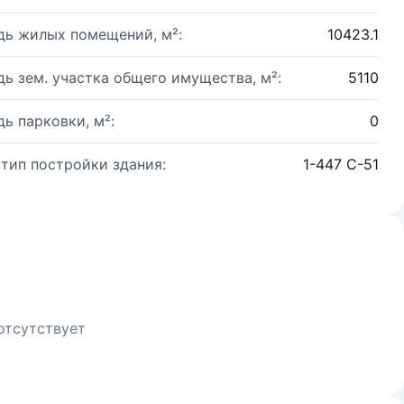
ь жилых помещений, м²:
10423.1
ь зем. участка общего имущества, м²:
5110
ь парковки, м²:
0
 тип постройки здания:
1-447 С-51
отсутствует