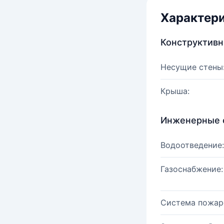
Характер
Конструктив
Несущие стены
Крыша:
Инженерные 
Водоотведение:
Газоснабжение:
Система пожар