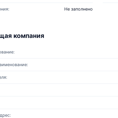
ния:
Не заполнено
щая компания
ование:
аименование:
ля:
дрес: