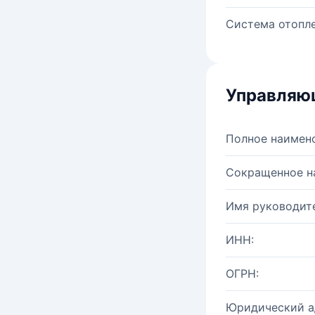
Система отопле
Управляю
Полное наимен
Сокращенное н
Имя руководите
ИНН:
ОГРН:
Юридический а