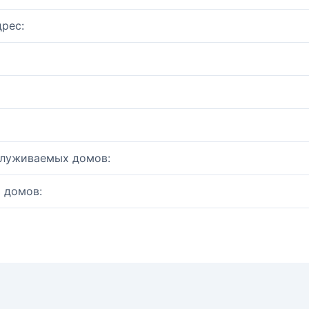
рес:
служиваемых домов:
 домов: