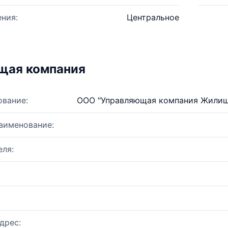
ния:
Центральное
щая компания
ование:
ООО "Управляющая компания Жилищ
аименование:
ля:
дрес: