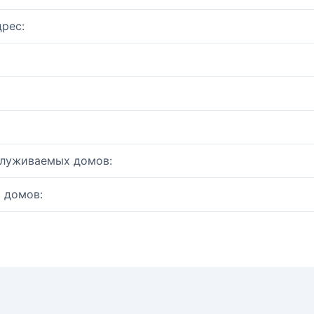
рес:
служиваемых домов:
 домов: