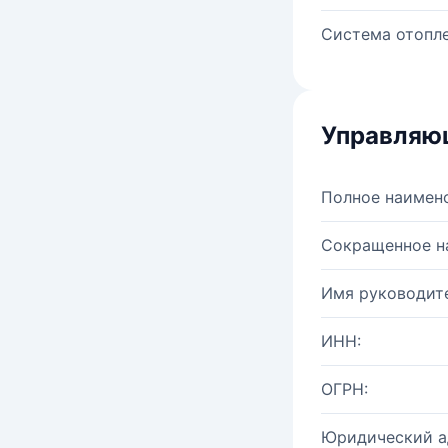
Система отопле
Управляю
Полное наимен
Сокращенное н
Имя руководите
ИНН:
ОГРН:
Юридический а