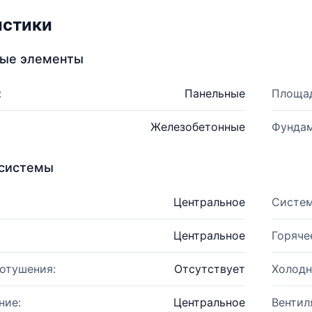
истики
ные элементы
:
Панельные
Площад
Железобетонные
Фундам
системы
Центральное
Систем
Центральное
Горяче
отушения:
Отсутствует
Холодн
ние:
Центральное
Вентил