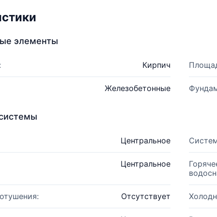
истики
ные элементы
:
Кирпич
Площад
Железобетонные
Фундам
системы
Центральное
Систем
Центральное
Горяче
водосн
отушения:
Отсутствует
Холодн