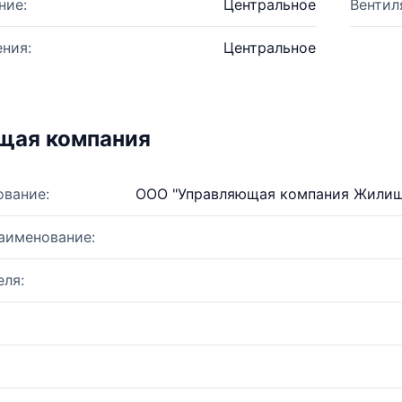
ние:
Центральное
Вентил
ния:
Центральное
щая компания
ование:
ООО "Управляющая компания Жилищ
аименование:
ля: