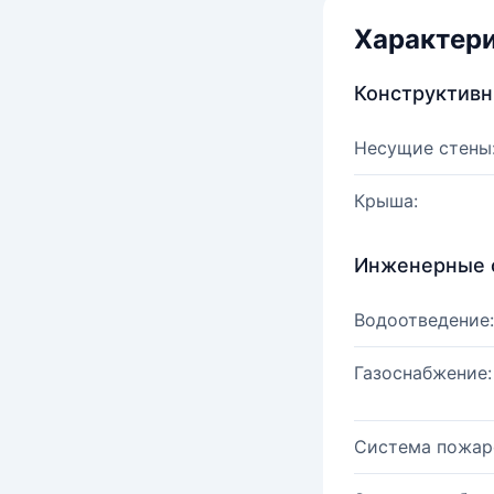
Характер
Конструктив
Несущие стены
Крыша:
Инженерные 
Водоотведение:
Газоснабжение:
Система пожар