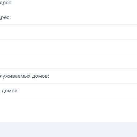
дрес:
рес:
служиваемых домов:
 домов: