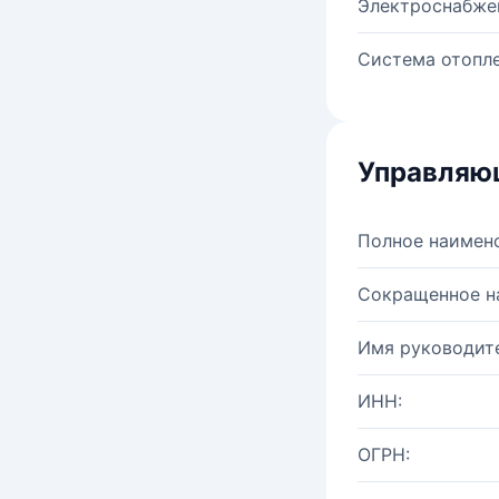
Электроснабже
Система отопле
Управляю
Полное наимен
Сокращенное н
Имя руководите
ИНН:
ОГРН: