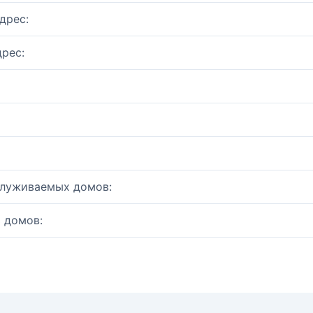
дрес:
рес:
служиваемых домов:
 домов: