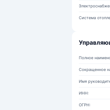
Электроснабже
Система отопле
Управляю
Полное наимен
Сокращенное н
Имя руководите
ИНН:
ОГРН: