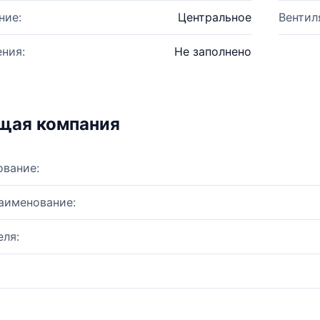
ние:
Центральное
Вентил
ния:
Не заполнено
щая компания
ование:
аименование:
ля: