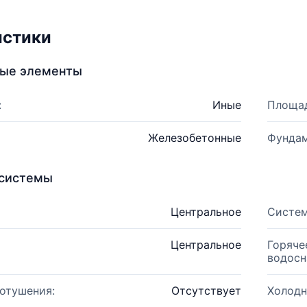
истики
ные элементы
:
Иные
Площад
Железобетонные
Фундам
системы
Центральное
Систем
Центральное
Горяче
водосн
отушения:
Отсутствует
Холодн