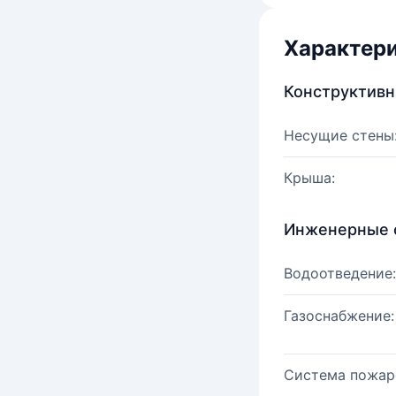
Характер
Конструктив
Несущие стены
Крыша:
Инженерные 
Водоотведение:
Газоснабжение:
Система пожар