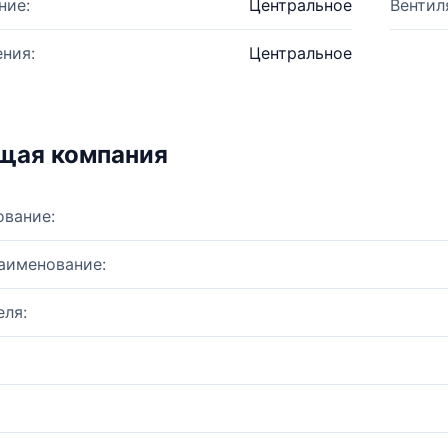
ние:
Центральное
Вентил
ния:
Центральное
щая компания
ование:
аименование:
ля: