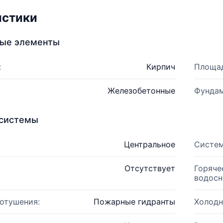
истики
ные элементы
:
Кирпич
Площад
Железобетонные
Фундам
системы
Центральное
Систем
Отсутствует
Горяче
водосн
отушения:
Пожарные гидранты
Холодн