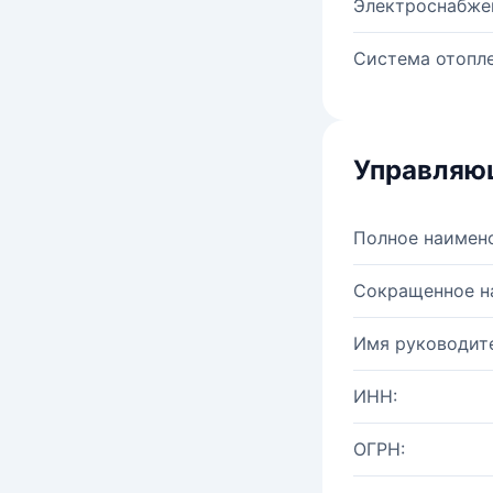
Электроснабже
Система отопле
Управляю
Полное наимен
Сокращенное н
Имя руководите
ИНН:
ОГРН: