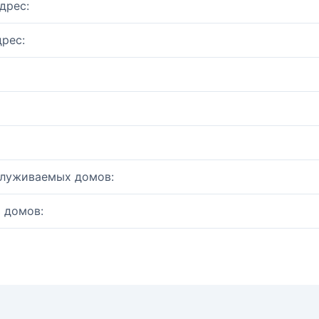
дрес:
рес:
служиваемых домов:
 домов: