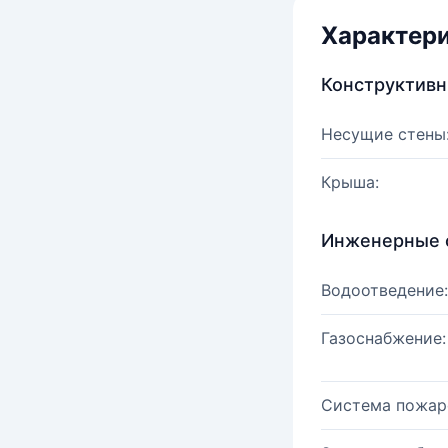
Характер
Конструктив
Несущие стены
Крыша:
Инженерные 
Водоотведение:
Газоснабжение:
Система пожар