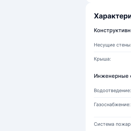
Характер
Конструктив
Несущие стены
Крыша:
Инженерные 
Водоотведение:
Газоснабжение:
Система пожар