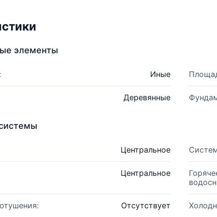
истики
ные элементы
:
Иные
Площад
Деревянные
Фундам
системы
Центральное
Систем
Центральное
Горяче
водосн
отушения:
Отсутствует
Холодн