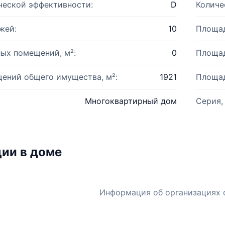
ческой эффективности:
D
Количе
жей:
10
Площад
ых помещений, м²:
0
Площад
ений общего имущества, м²:
1921
Площад
Многоквартирный дом
Серия,
ии в доме
Информация об организациях 