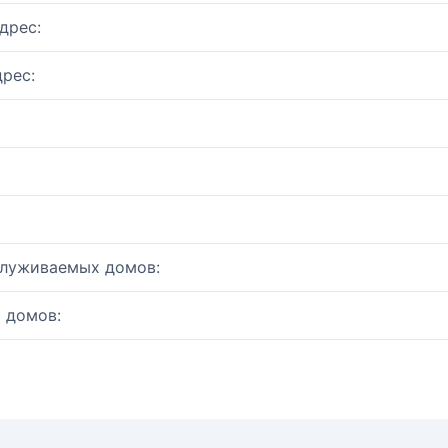
дрес:
рес:
служиваемых домов:
 домов: