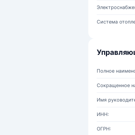
Электроснабже
Система отопле
Управляю
Полное наимен
Сокращенное н
Имя руководите
ИНН:
ОГРН: