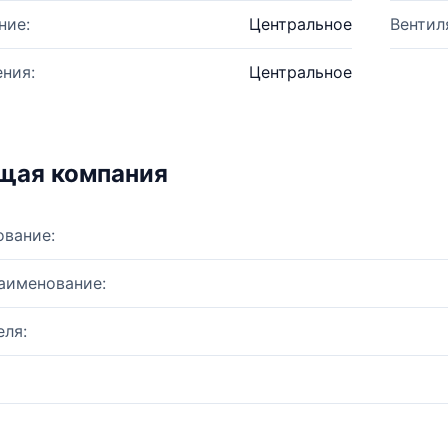
ние:
Центральное
Вентил
ния:
Центральное
щая компания
ование:
аименование:
ля: