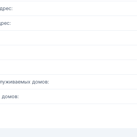
дрес:
рес:
служиваемых домов:
 домов: