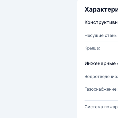
Характер
Конструктив
Несущие стены
Крыша:
Инженерные 
Водоотведение:
Газоснабжение:
Система пожар