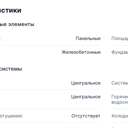
истики
ные элементы
:
Панельные
Площад
Железобетонные
Фундам
системы
Центральное
Систем
Центральное
Горяче
водосн
отушения:
Отсутствует
Холодн