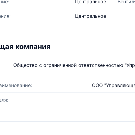
ние:
Центральное
Вентил
ния:
Центральное
щая компания
Общество с ограниченной ответственностью "Уп
аименование:
ООО "Управляюща
ля: