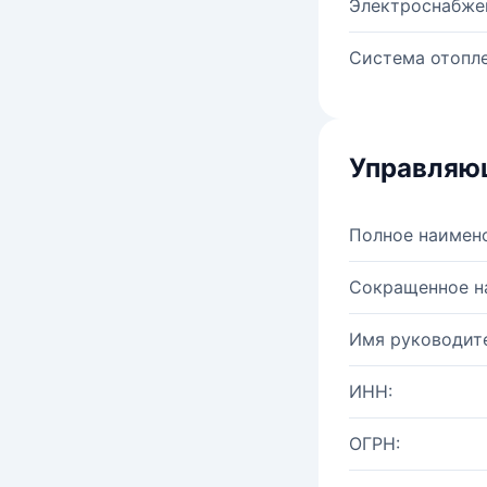
Электроснабже
Система отопле
Управляю
Полное наимен
Сокращенное н
Имя руководите
ИНН:
ОГРН: