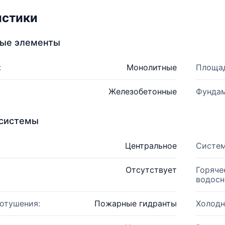
истики
ные элементы
:
Монолитные
Площад
Железобетонные
Фундам
системы
Центральное
Систем
Отсутствует
Горяче
водосн
отушения:
Пожарные гидранты
Холодн