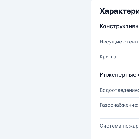
Характер
Конструктив
Несущие стены
Крыша:
Инженерные 
Водоотведение:
Газоснабжение:
Система пожар