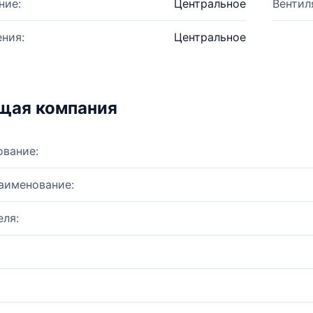
ние:
Центральное
Вентил
ния:
Центральное
щая компания
ование:
аименование:
ля: