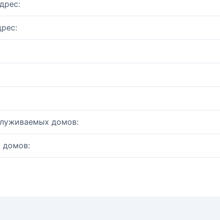
дрес:
рес:
служиваемых домов:
 домов: