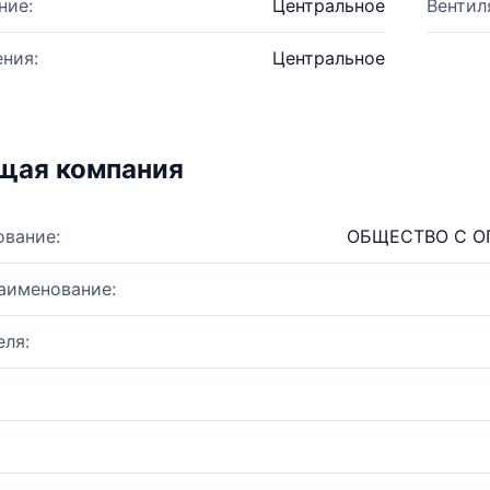
ние:
Центральное
Вентил
ния:
Центральное
щая компания
ование:
ОБЩЕСТВО С О
аименование:
ля: