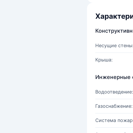
Характер
Конструктив
Несущие стены
Крыша:
Инженерные 
Водоотведение:
Газоснабжение:
Система пожар