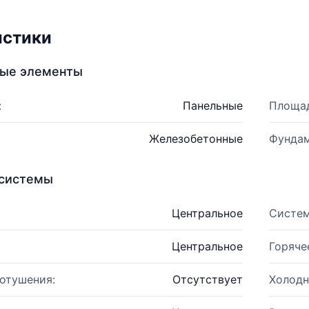
истики
ные элементы
:
Панельные
Площад
Железобетонные
Фундам
системы
Центральное
Систем
Центральное
Горяче
отушения:
Отсутствует
Холодн