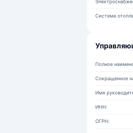
Электроснабже
Система отопле
Управляю
Полное наимен
Сокращенное н
Имя руководите
ИНН:
ОГРН: