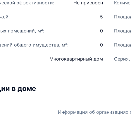
ческой эффективности:
Не присвоен
Количе
жей:
5
Площад
ых помещений, м²:
0
Площад
ений общего имущества, м²:
0
Площад
Многоквартирный дом
Серия,
ии в доме
Информация об организациях 