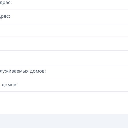
дрес:
рес:
служиваемых домов:
 домов: