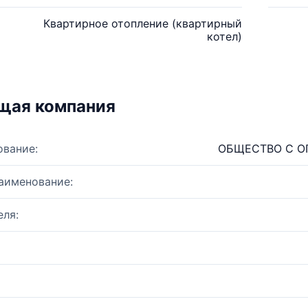
Квартирное отопление (квартирный
котел)
щая компания
ование:
ОБЩЕСТВО С О
аименование:
ля: