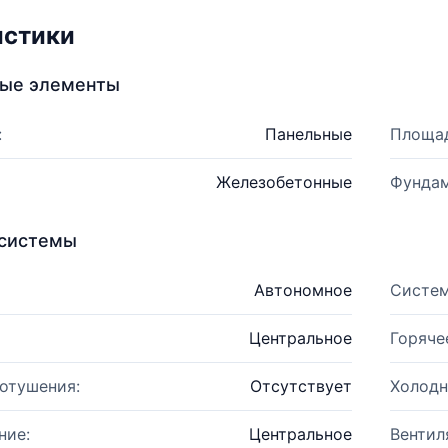
истики
ные элементы
:
Панельные
Площад
Железобетонные
Фундам
системы
Автономное
Систем
Центральное
Горяче
отушения:
Отсутствует
Холодн
ние:
Центральное
Вентил