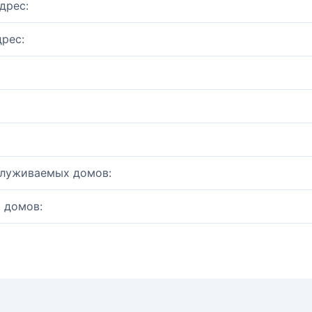
дрес:
рес:
служиваемых домов:
 домов: