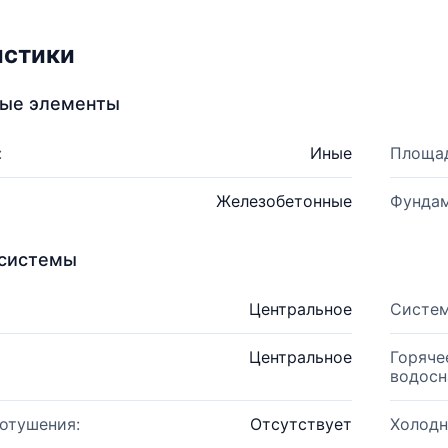
истики
ные элементы
:
Иные
Площад
Железобетонные
Фундам
системы
Центральное
Систем
Центральное
Горяче
водосн
отушения:
Отсутствует
Холодн