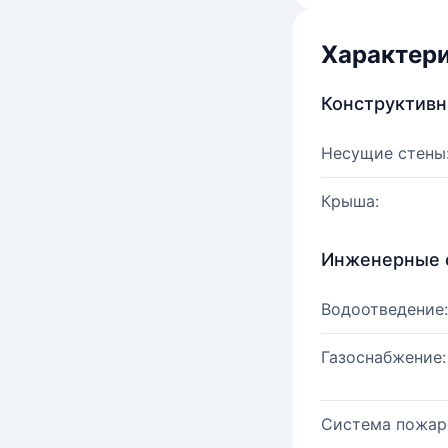
Характер
Конструктив
Несущие стены
Крыша:
Инженерные 
Водоотведение:
Газоснабжение:
Система пожар