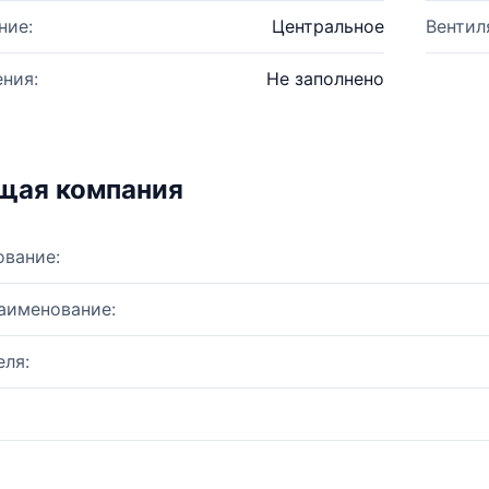
ние:
Центральное
Вентил
ния:
Не заполнено
щая компания
ование:
аименование:
ля: