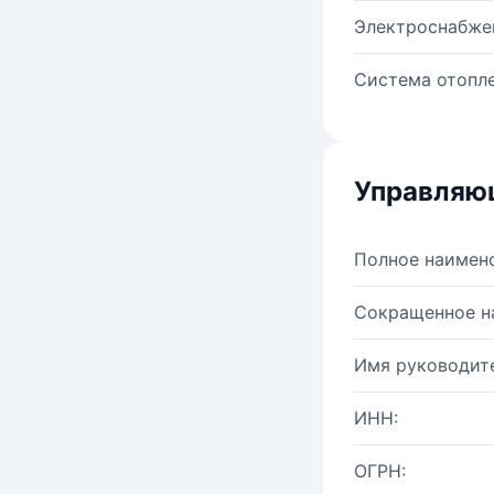
Электроснабже
Система отопле
Управляю
Полное наимен
Сокращенное н
Имя руководите
ИНН:
ОГРН: