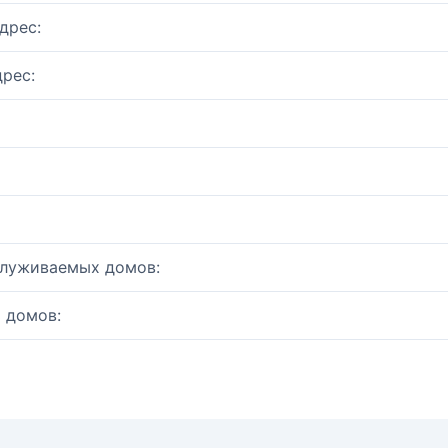
дрес:
рес:
служиваемых домов:
 домов: