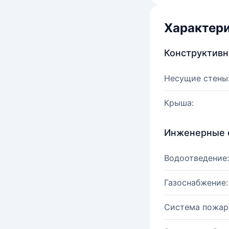
Характер
Конструктив
Несущие стены
Крыша:
Инженерные 
Водоотведение:
Газоснабжение:
Система пожар