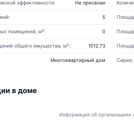
ческой эффективности:
Не присвоен
Количе
жей:
5
Площад
ых помещений, м²:
0
Площад
ений общего имущества, м²:
1012.73
Площад
Многоквартирный дом
Серия,
ии в доме
Информация об организациях 