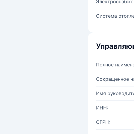
Электроснабже
Система отопле
Управляю
Полное наимен
Сокращенное н
Имя руководите
ИНН:
ОГРН: