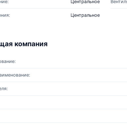
ние:
Центральное
Вентил
ния:
Центральное
щая компания
ование:
аименование:
ля: