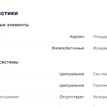
истики
ные элементы
:
Кирпич
Площад
Железобетонные
Фундам
системы
Центральное
Систем
Центральное
Горяче
отушения:
Отсутствует
Холодн