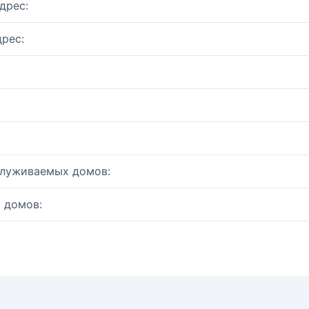
дрес:
рес:
служиваемых домов:
 домов: