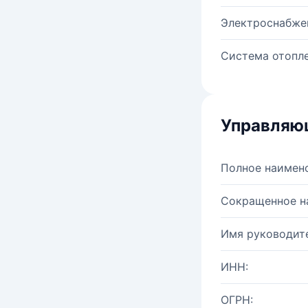
Электроснабже
Система отопле
Управляю
Полное наимен
Сокращенное н
Имя руководите
ИНН:
ОГРН: