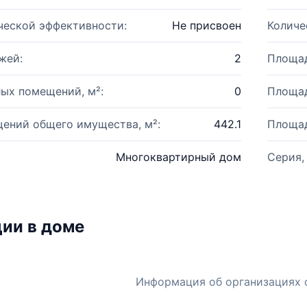
ческой эффективности:
Не присвоен
Количе
жей:
2
Площад
ых помещений, м²:
0
Площад
ений общего имущества, м²:
442.1
Площад
Многоквартирный дом
Серия,
ии в доме
Информация об организациях 