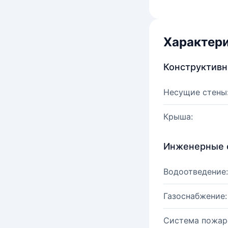
Характер
Конструктив
Несущие стены
Крыша:
Инженерные 
Водоотведение:
Газоснабжение:
Система пожар