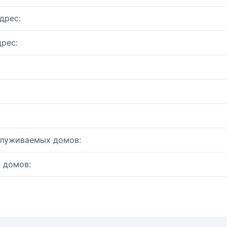
дрес:
рес:
служиваемых домов:
 домов: