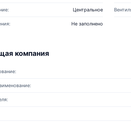
ние:
Центральное
Вентил
ния:
Не заполнено
щая компания
ование:
аименование:
ля: