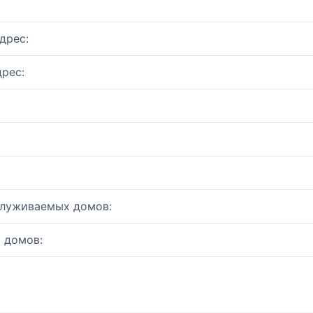
дрес:
рес:
служиваемых домов:
 домов: