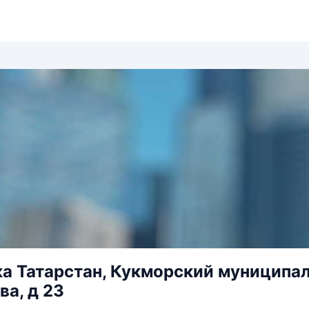
а Татарстан, Кукморский муниципаль
а, д 23