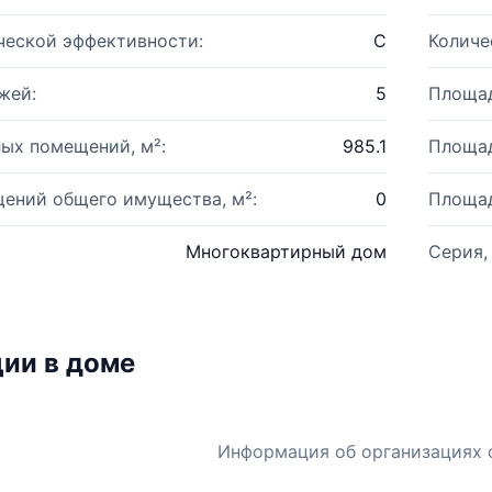
ческой эффективности:
C
Количе
жей:
5
Площад
ых помещений, м²:
985.1
Площад
ений общего имущества, м²:
0
Площад
Многоквартирный дом
Серия,
ии в доме
Информация об организациях 