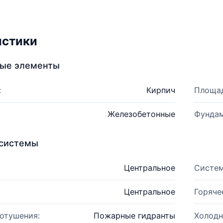
истики
ные элементы
:
Кирпич
Площад
Железобетонные
Фундам
системы
Центральное
Систем
Центральное
Горяче
отушения:
Пожарные гидранты
Холодн