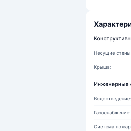
Характер
Конструктив
Несущие стены
Крыша:
Инженерные 
Водоотведение:
Газоснабжение:
Система пожар