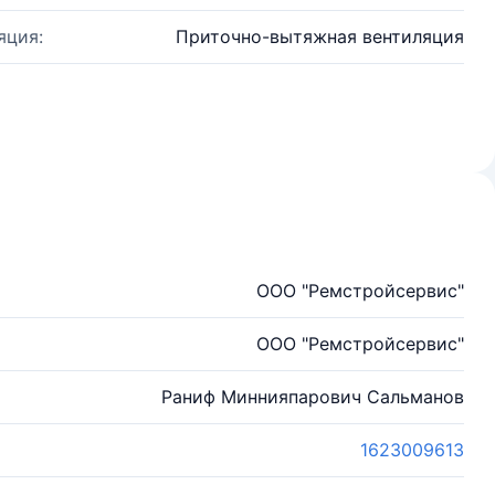
яция:
Приточно-вытяжная вентиляция
ООО "Ремстройсервис"
ООО "Ремстройсервис"
Раниф Миннияпарович Сальманов
1623009613