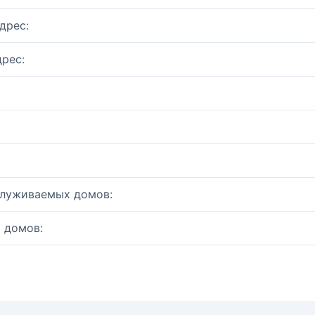
дрес:
рес:
служиваемых домов:
 домов: