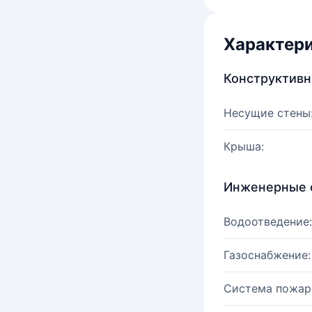
Характер
Конструктив
Несущие стены
Крыша:
Инженерные 
Водоотведение:
Газоснабжение:
Система пожар