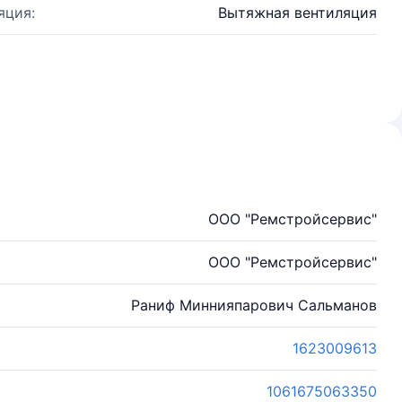
яция:
Вытяжная вентиляция
ООО "Ремстройсервис"
ООО "Ремстройсервис"
Раниф Миннияпарович Сальманов
1623009613
1061675063350