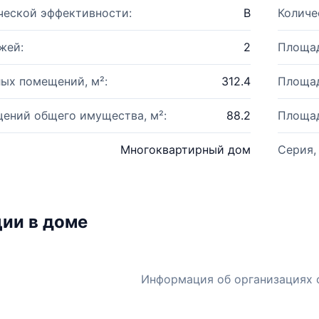
ческой эффективности:
B
Количе
жей:
2
Площад
ых помещений, м²:
312.4
Площад
ений общего имущества, м²:
88.2
Площад
Многоквартирный дом
Серия,
ии в доме
Информация об организациях 