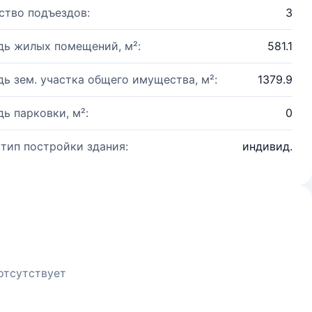
ство подъездов:
3
ь жилых помещений, м²:
581.1
ь зем. участка общего имущества, м²:
1379.9
ь парковки, м²:
0
 тип постройки здания:
индивид.
отсутствует