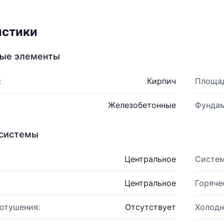
истики
ные элементы
:
Кирпич
Площад
Железобетонные
Фундам
системы
Центральное
Систем
Центральное
Горяче
отушения:
Отсутствует
Холодн