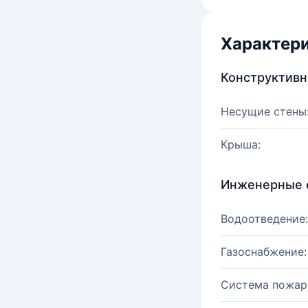
Характер
Конструктив
Несущие стены
Крыша:
Инженерные 
Водоотведение:
Газоснабжение:
Система пожар