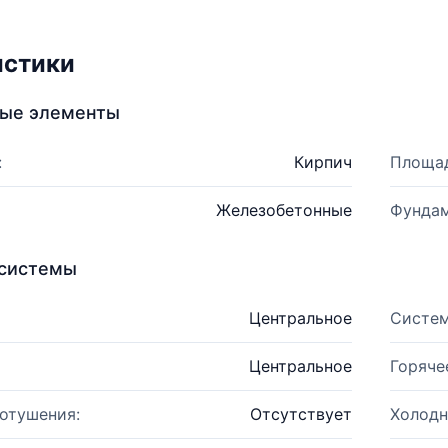
истики
ные элементы
:
Кирпич
Площад
Железобетонные
Фундам
системы
Центральное
Систем
Центральное
Горяче
отушения:
Отсутствует
Холодн