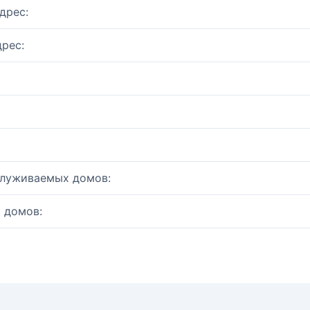
дрес:
рес:
служиваемых домов:
 домов: