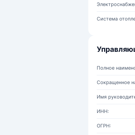
Электроснабже
Система отопле
Управляю
Полное наимен
Сокращенное н
Имя руководите
ИНН:
ОГРН: