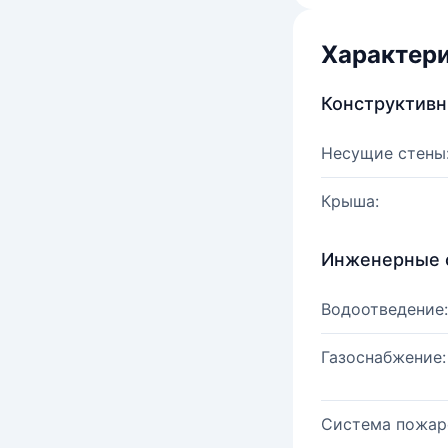
Характер
Конструктив
Несущие стены
Крыша:
Инженерные 
Водоотведение:
Газоснабжение:
Система пожар