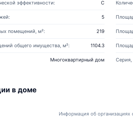
ческой эффективности:
C
Количе
жей:
5
Площад
ых помещений, м²:
219
Площад
ений общего имущества, м²:
1104.3
Площад
Многоквартирный дом
Серия,
ии в доме
Информация об организациях 