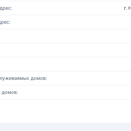
дрес:
г.
рес:
служиваемых домов:
 домов: