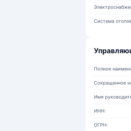
Электроснабже
Система отопле
Управляю
Полное наимен
Сокращенное н
Имя руководите
ИНН:
ОГРН: