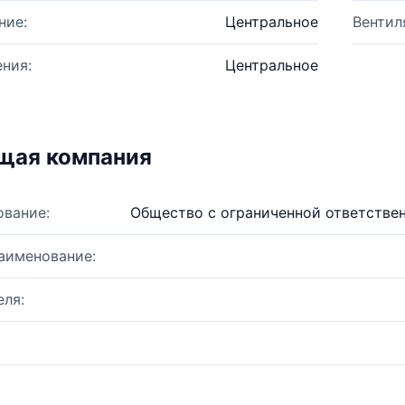
ние:
Центральное
Вентил
ния:
Центральное
щая компания
ование:
Общество с ограниченной ответстве
аименование:
ля: