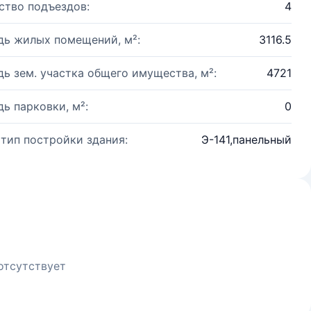
ство подъездов:
4
ь жилых помещений, м²:
3116.5
ь зем. участка общего имущества, м²:
4721
ь парковки, м²:
0
 тип постройки здания:
Э-141,панельный
отсутствует