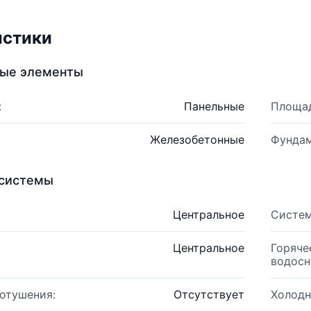
истики
ные элементы
:
Панельные
Площад
Железобетонные
Фундам
системы
Центральное
Систем
Центральное
Горяче
водосн
отушения:
Отсутствует
Холодн