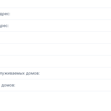
дрес:
рес:
служиваемых домов:
 домов: