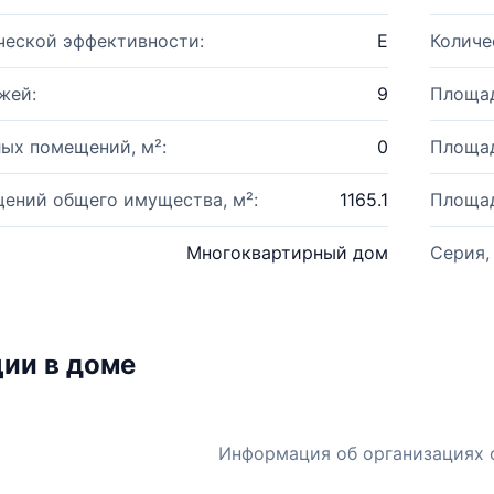
ческой эффективности:
E
Количе
жей:
9
Площад
ых помещений, м²:
0
Площад
ений общего имущества, м²:
1165.1
Площад
Многоквартирный дом
Серия,
ии в доме
Информация об организациях 