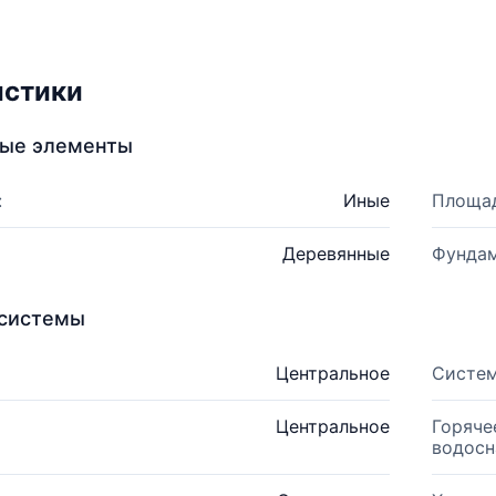
истики
ные элементы
:
Иные
Площад
Деревянные
Фундам
системы
Центральное
Систем
Центральное
Горяче
водосн