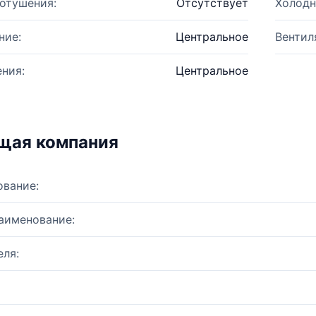
отушения:
Отсутствует
Холодн
ние:
Центральное
Вентил
ния:
Центральное
щая компания
ование:
аименование:
ля: