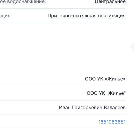
ое водоснабжение:
Центральное
яция:
Приточно-вытяжная вентиляция
ООО УК «Жильё»
ООО УК "Жильё"
Иван Григорьевич Валасеев
1651063651