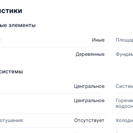
истики
ные элементы
:
Иные
Площад
Деревянные
Фундам
системы
Центральное
Систем
Центральное
Горяче
водосн
отушения:
Отсутствует
Холодн