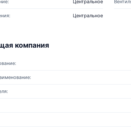
ние:
Центральное
Вентил
ния:
Центральное
щая компания
ование:
аименование:
ля: