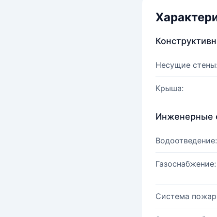
Характер
Конструктив
Несущие стены
Крыша:
Инженерные 
Водоотведение:
Газоснабжение:
Система пожар