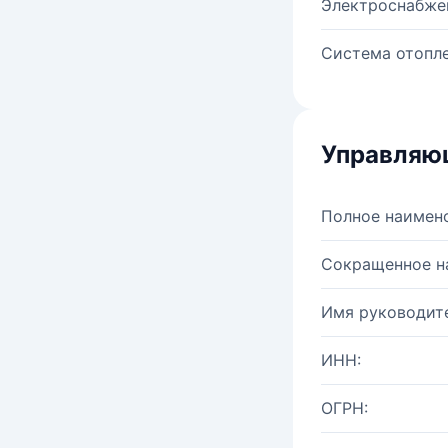
Электроснабже
Система отопле
Управляю
Полное наимен
Сокращенное н
Имя руководите
ИНН:
ОГРН: