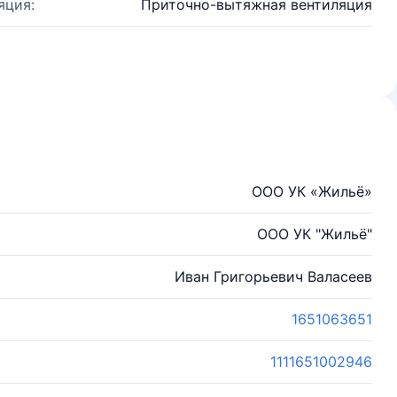
яция:
Приточно-вытяжная вентиляция
ООО УК «Жильё»
ООО УК "Жильё"
Иван Григорьевич Валасеев
1651063651
1111651002946