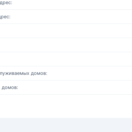
дрес:
рес:
служиваемых домов:
 домов: