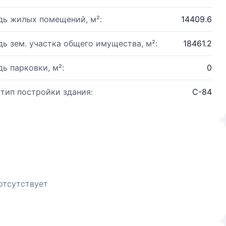
ь жилых помещений, м²:
14409.6
ь зем. участка общего имущества, м²:
18461.2
ь парковки, м²:
0
 тип постройки здания:
C-84
отсутствует