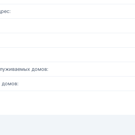
рес:
служиваемых домов:
 домов: