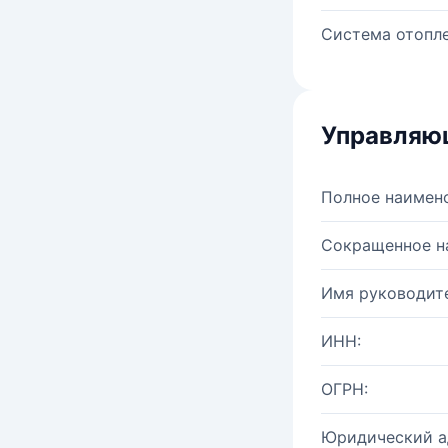
Система отопле
Управляю
Полное наимен
Сокращенное н
Имя руководите
ИНН:
ОГРН:
Юридический а