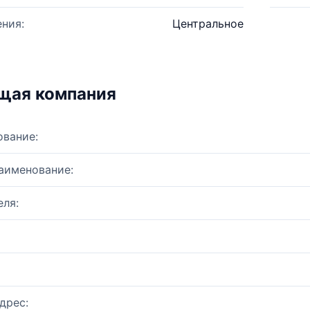
ния:
Центральное
щая компания
ование:
аименование:
ля:
дрес: