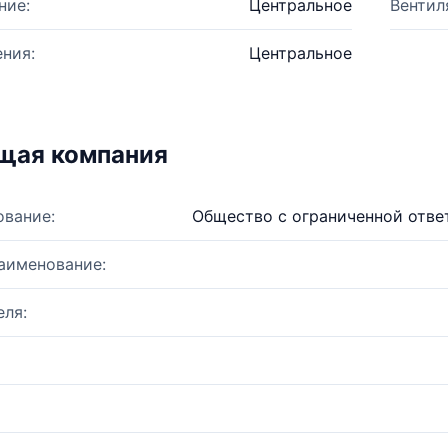
ние:
Центральное
Вентил
ния:
Центральное
щая компания
ование:
Общество с ограниченной отв
аименование:
ля: