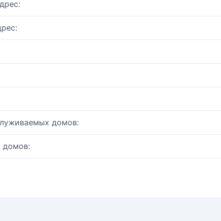
дрес:
рес:
служиваемых домов:
 домов: