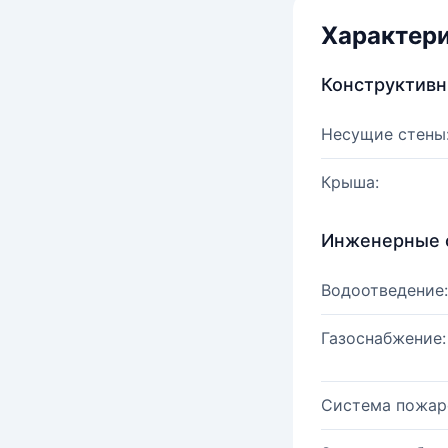
Характер
Конструктив
Несущие стены
Крыша:
Инженерные 
Водоотведение:
Газоснабжение:
Система пожар