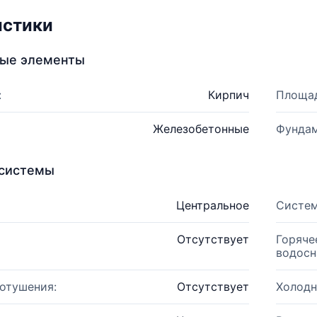
истики
ные элементы
:
Кирпич
Площад
Железобетонные
Фундам
системы
Центральное
Систем
Отсутствует
Горяче
водосн
отушения:
Отсутствует
Холодн