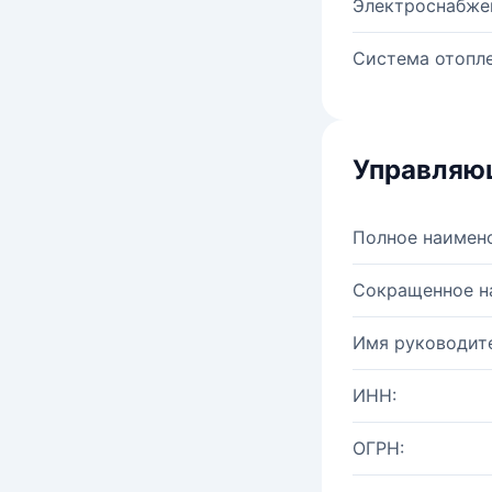
Электроснабже
Система отопле
Управляю
Полное наимен
Сокращенное н
Имя руководите
ИНН:
ОГРН: