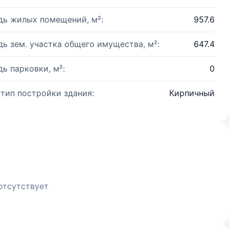
ь жилых помещений, м²:
957.6
ь зем. участка общего имущества, м²:
647.4
ь парковки, м²:
0
 тип постройки здания:
Кирпичный
отсутствует