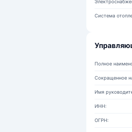
Электроснабже
Система отопле
Управляю
Полное наимен
Сокращенное н
Имя руководите
ИНН:
ОГРН: