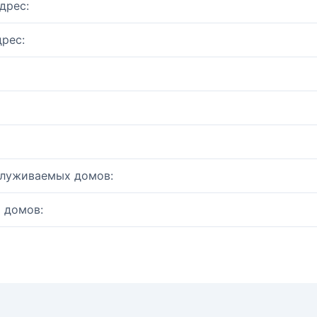
дрес:
рес:
служиваемых домов:
 домов: