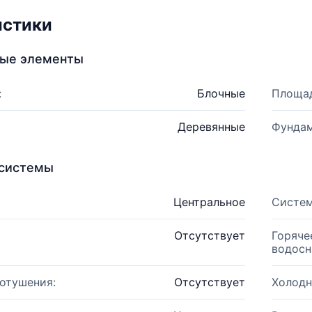
истики
ные элементы
:
Блочные
Площад
Деревянные
Фундам
системы
Центральное
Систем
Отсутствует
Горяче
водосн
отушения:
Отсутствует
Холодн