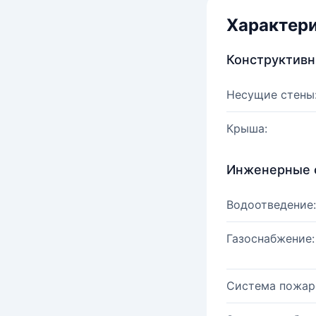
Характер
Конструктив
Несущие стены
Крыша:
Инженерные 
Водоотведение:
Газоснабжение:
Система пожар