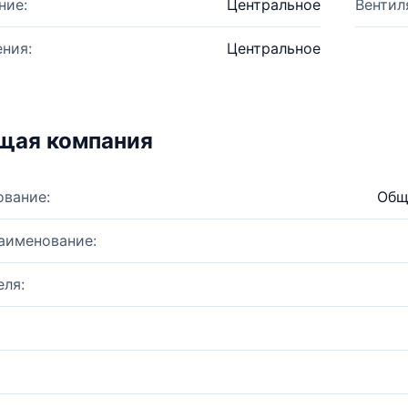
ние:
Центральное
Вентил
ния:
Центральное
щая компания
ование:
Общ
аименование:
ля: